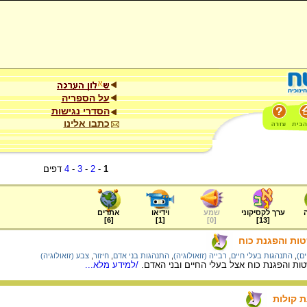
על הספריה
הסדרי נגישות
כתבו אלינו
1
-
2
-
3
-
4
דפים
ערך לקסיקוני
שמע
וידיאו
אתרים
]
6
[
]
1
[
]
0
[
]
13
[
ות והפגנת כוח
ים)
,
התנהגות בעלי חיים
,
רבייה (זואולוגיה)
,
התנהגות בני אדם
,
חיזור
,
צבע (זואולוגיה)
ת והפגנת כוח אצל בעלי החיים ובני האדם.
/למידע מלא...
 קולות