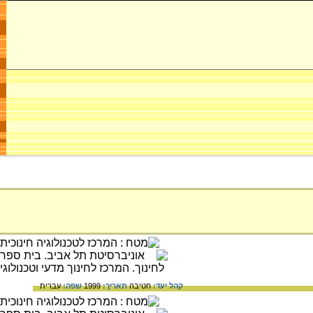
קהל יעד:
חטיבה
תאריך:
1999
שפה:
עברית