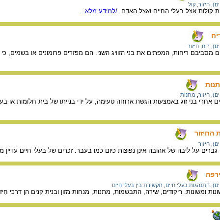
ים)
,
חיזור
,
קול
 קולות אצל בעלי החיים ואצל האדם.
/למידע מלא...
יח
ים)
,
ריח
,
חיזור
ם מסביבם ריחות, המפתים את בני הזוויג השני. הם מפזרים פרומונים או בשמים, כי 
תנות
ים)
,
חיזור
,
מתנות
ים אחרי בני זוג באמצעות הגשת ארוחה טעימה, על ידי בנייתו של בית חלומות או בע
 החיזור
ים)
,
חיזור
ברים על ליבה של אהובה אינן נפוצות כיום כמו בעבר. זכרים של בעלי חיים עדיין 
רפה
ים)
,
התנהגות בעלי חיים
,
תקשורת בין בעלי חיים
נות ומשונות. ריקודים, שירה, התבשמות, מתנות, מנחות מזון ובנית קנים הן דרכי חִיזּוּ