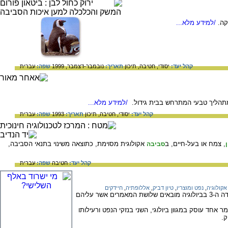
קה.
/למידע מלא...
קהל יעד:
יסודי,
חטיבה,
תיכון
תאריך:
נובמבר-דצמבר, 1999
שפה:
עברית
מתהליך טבעי המתרחש בבית גידול.
/למידע מלא...
קהל יעד:
יסודי,
חטיבה,
תיכון
תאריך:
1993
שפה:
עברית
, צמח או בעל-חיים, ב
אקולוגית מסוימת, כתוצאה משינוי בתנאי הסביבה,
סביבה
קהל יעד:
חטיבה
שפה:
עברית
אקולוגיה
,
נפט ומוצריו
,
טיון דביק
,
אללופתיה
,
חיידקים
מי ישרוד באלף השלישי? בעקבות האולימפיאדה ה-3 בביולוגיה מובאים שלושת המאמרים אשר עליהם
חד עוסק במגוון ביולוגי, השני בנזקי הנפט ורעילותו
ק.