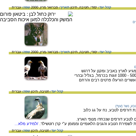
קהל יעד:
יסודי,
חטיבה,
תיכון
תאריך:
פברואר מרץ, 2000
שפה:
עברית
ים
קהל יעד:
יסודי,
חטיבה,
תיכון
תאריך:
פברואר-מרץ, 2000
שפה:
עברית
ם
גיע לארץ באביב ומקנן על דרגש
במצוק סלע. עד אמצע המאה העשרים קיננו 500 - 1000 זוגות בכרמל, בגליל ובהרי
עשרים הורעלו פרטים רבים והרחם
קהל יעד:
חטיבה,
תיכון
שפה:
עברית
בע
,
נשר (עוף)
 דורסים לטבע, נח על גג כלוב
לטבע דורסים שנכחדו מנופי הארץ.
שמירת הטבע והגנים הלאומיים וממומן ע"י קרן רוטשילד.
/למידע מלא...
קהל יעד:
חטיבה,
תיכון
שפה:
עברית