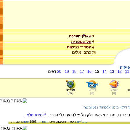
על הספריה
הסדרי נגישות
כתבו אלינו
פיקוח
11
-
12
-
13
-
14
-
15
-
16
-
17
-
18
-
19
-
20
דפים
ני
שמע
וידיאו
אתרים
]
32
[
]
0
[
]
0
[
ר דלק)
,
מימן
,
אלכוהול
,
נפט ומוצריו
נכבד בו, מחייב מציאת דלק חלופי להנעת כלי הרכב.
/למידע מלא...
קהל יעד:
יסודי,
חטיבה,
תיכון
תאריך:
1993
שפה:
עברית