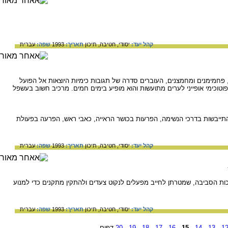
קהל יעד:
יסודי,
חטיבה,
תיכון
תאריך:
1993
שפה:
עברית
, פחמימנים ומחמצנים, העוברים סדרה של תגובות כימיות היוצאות אל הפועל
כימי אופייני לערים מתועשות והוא מופיע בימים חמים. מרכיב חשוב בעשפל
התייבשות בדרכי הנשימה, הפרעות בכושר הראייה, כאבי ראש, הפרעה בפעולת
קהל יעד:
יסודי,
חטיבה,
תיכון
תאריך:
1993
שפה:
עברית
כות הסביבה, שמטרתן לחייב מפעלים לנקוט צעדים ולהתקין מתקנים כדי למנוע
קהל יעד:
יסודי,
חטיבה,
תיכון
תאריך:
1993
שפה:
עברית
1
-
13
-
14
-
15
-
16
-
17
-
18
-
19
-
20
דפים