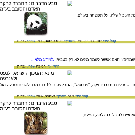
ת העיכול שלה, על תפוצתה בעולם,
קהל יעד:
יסודי,
חטיבה,
תיכון
תאריך:
דצמבר-ינואר, 1995
שפה:
עברית
ך משמרים? והאם אפשר לשמר מינים לא רק בטבע?
/למידע מלא...
קהל יעד:
חטיבה
שפה:
עברית
המחלוקת סביב שאלת הפיקוח על תנועת כלי שייט ואכיפת חוקי הימאות הבינלאומיים ניצתה שוב באירופה, לאחר שמכלית הנפט הוותיקה, "פרסטיג'", התבקעה ב- 19 בנובמבר לשניים וטבעה מול
קהל יעד:
כולם
תאריך:
דצמבר, 2002
שפה:
עברית
וכתרו המאמצים להצילו בהצלחה, הפעם,