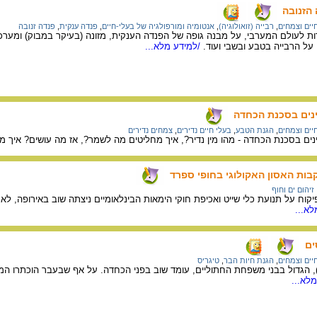
הזנובה
יים וצמחים
,
רבייה (זואולוגיה)
,
אנטומיה ומורפולגיה של בעלי-חיים
,
פנדה ענקית
,
פנדה זנובה
ות לעולם המערבי, על מבנה גופה של הפנדה הענקית, מזונה (בעיקר במבוק) ומערכ
ל הרבייה בטבע ובשבי ועוד.
/למידע מלא...
מינים בסכנת הכחדה
יים וצמחים
,
הגנת הטבע
,
בעלי חיים נדירים
,
צמחים נדירים
מינים בסכנת הכחדה - מהו מין נדיר?, איך מחליטים מה לשמר?, אז מה עושים? אי
ות האסון האקולוגי בחופי ספרד
זיהום ים וחוף
א...
ים
יים וצמחים
,
הגנת חיות הבר
,
טיגריס
טיגריס (Panthera tigris), הגדול בבני משפחת החתוליים, עומד שוב בפני הכחדה. על אף שבעבר ה
לא...