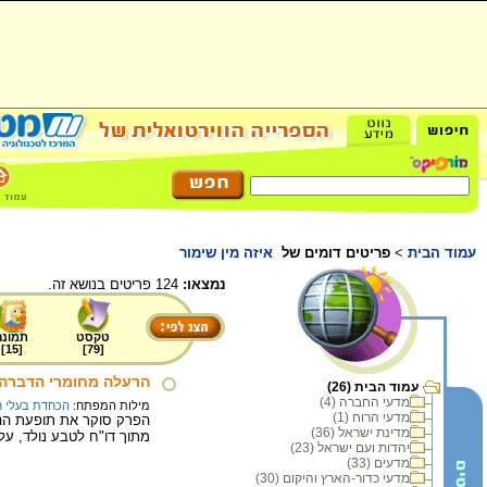
עמוד הבית
>
פריטים דומים של
איזה מין שימור
נמצאו:
124 פריטים בנושא זה.
טקסט
תמונה
]
15
[
]
79
[
הרעלה מחומרי הדברה
עמוד הבית (26)
מדעי החברה (4)
מילות המפתח:
הכחדת בעלי ח
מדעי הרוח (1)
הפרק סוקר את תופעת ההר
מדינת ישראל (36)
מתוך דו"ח לטבע נולד, על
יהדות ועם ישראל (23)
מדעים (33)
מדעי כדור-הארץ והיקום (30)