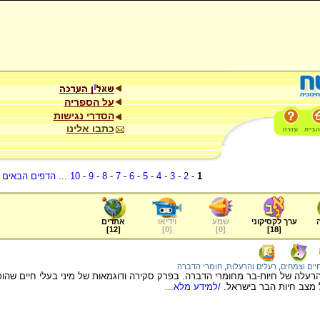
על הספריה
הסדרי נגישות
כתבו אלינו
1
-
2
-
3
-
4
-
5
-
6
-
7
-
8
-
9
-
10
...
הדפים הבאים
.
ערך לקסיקוני
שמע
וידיאו
אתרים
]
12
[
]
0
[
]
0
[
]
18
[
יים וצמחים
,
רעלים והרעלות
,
חומרי הדברה
עלה של חיות-בר מחומרי הדברה. בפרק סקירה ודוגמאות של מיני בעלי חיים שהוכ
 מצב חיות הבר בישראל.
/למידע מלא...