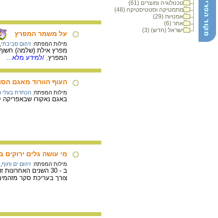
טכנולוגיה ומוצרים (61)
מתמטיקה וסטטיסטיקה (48)
אמנויות (29)
אחר (6)
ישראל (חדש) (3)
על משמר המפרץ
מילות המפתח:
זיהום סביבתי
,
מפרץ אילת (שלמה) חשוף 
המפרץ.
/למידע מלא...
העוף הוורוד מאגם הסו
מילות המפתח:
הכחדת בעלי ח
באגם נאקורו שבאפריקה קי
מי עושה גלים ירוקים 
מילות המפתח:
זיהום ים וחוף
,
ב - 30 השנים האחרונ
צורך בעריכת סקר מזהמים 