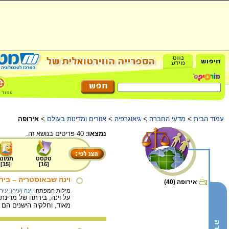
עמוד הבית
>
מדעי החברה
>
גיאוגרפיה
>
אזורים ומדינות בעולם
>
אירופה
נמצאו:
40 פריטים בנושא זה.
טקסט
תמונה
]
15
[
]
16
[
וינה שבאוסטריה – בי
אירופה (40)
מילות המפתח:
וינה (עיר)
,
עיר
על וינה, בירתה של מדינת
מאוד, וחלקיה הישנים הם 