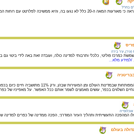
יקה
ים בחו"ל
ו בה, והיא ממשיכה לפלרטט עם רוחות המלחינים בכל אחד מאתריה.
ריס
(עיר)
,
עיר בירה
שמשת כמרכז פוליטי, כלכלי ותרבותי למדינה כולה, ועובדה זאת באה לידי ביטוי
/למידע מלא...
בריטניה
כיום בריטניה היא אחת מהמפותחות שבמדינות ה
חיים השלווים בכפר, עושים מאמצים לשמר אותם ככל האפשר. על מאפייניו של כפר בר
אוכלוסייה
 המהפכה התעשייתית ותהליך העיור המודרני, הפכה ממדינה של כפרים למדינה של ערים
דולה בעולם