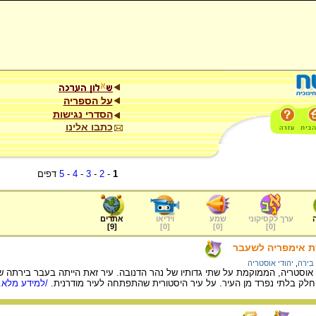
על הספריה
הסדרי נגישות
כתבו אלינו
1
-
2
-
3
-
4
-
5
דפים
ערך לקסיקוני
שמע
וידיאו
אתרים
]
9
[
]
0
[
]
0
[
]
0
[
רת אימפריה לשעבר
 בירה
,
יהודי אוסטריה
 אוסטריה, הממוקמת על שתי גדותיו של נהר הדנובה. עיר זאת הייתה בעבר בירתה של 
חלק בלתי נפרד מן העיר. על עיר היסטורית שהתפתחה לעיר מודרנית.
/למידע מלא..