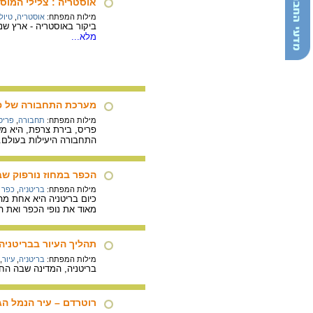
אוסטריה : צלילי המוס
מילות המפתח:
אוסטריה
,
טיול
ביקור באוסטריה - ארץ שנראה כי מאורעות המאה ה-20 כלל לא נגע
מלא...
מערכת התחבורה של פ
מילות המפתח:
תחבורה
,
פריס 
פריס, בירת צרפת, היא מ
התחבורה היעילות בעולם.
הכפר במחוז נורפוק שב
מילות המפתח:
בריטניה
,
כפר
מאוד את נופי הכפר ואת ה
תהליך העיור בבריטניה
מילות המפתח:
בריטניה
,
עיור
,
בריטניה, המדינה שבה החלו
רוטרדם – עיר הנמל הג