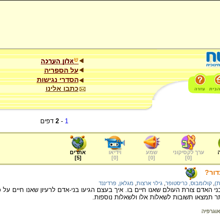
על הספריה
הסדרי נגישות
כתבו אלינו
1
-
2
דפים
ערך לקסיקוני
שמע
וידיאו
אתרים
]
5
[
]
0
[
]
0
[
]
0
[
דור?
ת)
,
קולומבוס, כריסטופר
,
גילוי ארצות
,
מגלאן, פרדיננד
 האדם צורת העולם שאנו חיים בו. איך בעצם הגיעו בני-אדם לרעיון שאנו חיים על כ
ר תמצאו תשובות לשאלות אלו ולשאלות נוספות.
אוגרפיה