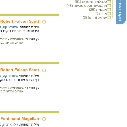
טכנולוגיה ומוצרים (61)
מתמטיקה וסטטיסטיקה (48)
אמנויות (29)
אחר (6)
ישראל (חדש) (3)
Robert Falcon Scott
מילות המפתח:
אנטרקטיקה
,
גי
הידעתם כי רוברט סקוט פאלקון החל את מסעו הראשון
עץ נושאים:
גיאוגרפיה
>
אזורי
אזורים ומדינות ב
Robert Falcon Scott
מילות המפתח:
אנטרקטיקה
,
גי
דף מידע אודות רוברט סקוט פל
עץ נושאים:
גיאוגרפיה
>
אזורי
אזורים ומדינות ב
Ferdinand Magellan
מילות המפתח:
גילוי ארצות
,
מ