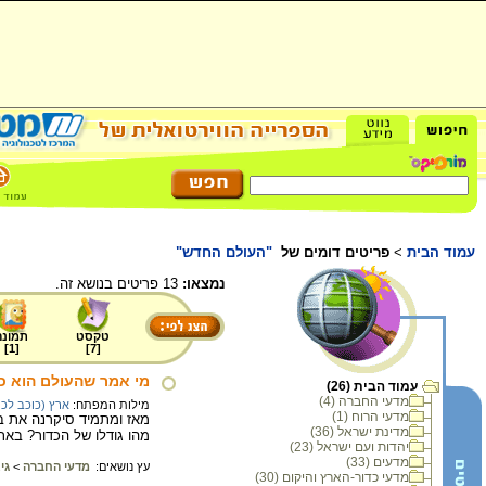
עמוד הבית
>
פריטים דומים של
"העולם החדש"
נמצאו:
13 פריטים בנושא זה.
טקסט
תמונה
]
1
[
]
7
[
מי אמר שהעולם הוא כ
עמוד הבית (26)
מדעי החברה (4)
מילות המפתח:
ארץ (כוכב לכ
מדעי הרוח (1)
מאז ומתמיד סיקרנה את בני
מדינת ישראל (36)
מהו גודלו של הכדור? באת
יהדות ועם ישראל (23)
מדעים (33)
עץ נושאים:
מדעי החברה
>
גי
מדעי כדור-הארץ והיקום (30)