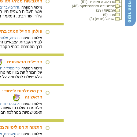
התגבשות מנהיגותה של
טכנולוגיה ומוצרים (61)
מתמטיקה וסטטיסטיקה (48)
מילות המפתח:
גדודים עבריים
אמנויות (29)
אנשי העלייה השנייה היוו 
אחר (6)
שז"ר ועוד רבים. המאמר ב
ישראל (חדש) (3)
פולחן החייל המת: בתי
מילות המפתח:
הנצחה
,
מלחמת
לבתי הקברות הצבאיים היה
דרך ההנצחה בבתי הקברות
החיילים הראשונים
מילות המפתח:
טרומפלדור, יו
על המחלוקת בין יוסף טרו
שלא יישלח למלחמה על אר
בין השתלבות לייחוד :
הראשונה
מילות המפתח:
ארגונים יהודיי
מלחמת העולם הראשונה הבי
האנטישמיות במהלכה הבליט
התמורות הפוליטיות מאמ
מילות המפתח:
אנטישמיות
,
מל