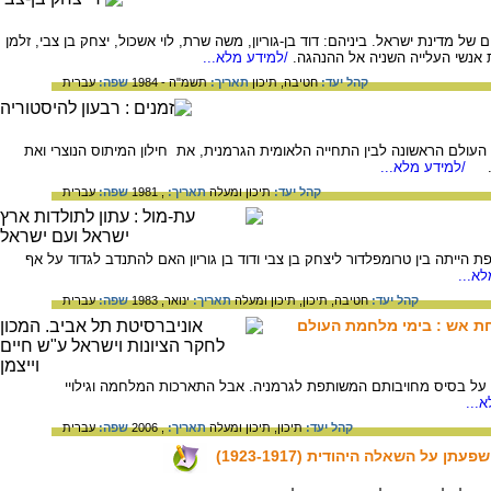
ל מדינת ישראל. ביניהם: דוד בן-גוריון, משה שרת, לוי אשכול, יצחק בן צבי, זלמן
 אנשי העלייה השניה אל ההנהגה.
/למידע מלא...
קהל יעד:
חטיבה,
תיכון
תאריך:
תשמ"ה - 1984
שפה:
עברית
עולם הראשונה לבין התחייה הלאומית הגרמנית, את חילון המיתוס הנוצרי ואת
ת.
/למידע מלא...
קהל יעד:
תיכון ומעלה
תאריך:
, 1981
שפה:
עברית
הייתה בין טרומפלדור ליצחק בן צבי ודוד בן גוריון האם להתנדב לגדוד על אף
א...
קהל יעד:
חטיבה,
תיכון,
תיכון ומעלה
תאריך:
ינואר, 1983
שפה:
עברית
תחת אש : בימי מלחמת העולם
ם על בסיס מחויבותם המשותפת לגרמניה. אבל התארכות המלחמה וגילויי
...
קהל יעד:
תיכון,
תיכון ומעלה
תאריך:
, 2006
שפה:
עברית
 השאלה היהודית (1923-1917)