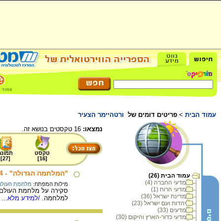
עמוד הבית
>
פריטים דומים של
ורטהיימר הצעיר
נמצאו:
16 טקסטים בנושא זה.
טקסט
תמונה
]
27
[
]
16
[
"המלחמה הגדולה" - 1918-1914 : מלחמת עולם
עמוד הבית (26)
מדעי החברה (4)
מילות המפתח:
מלחמת העולם
מדעי הרוח (1)
סקירה על מלחמת העולם ה
מדינת ישראל (36)
למלחמה.
/למידע מלא...
יהדות ועם ישראל (23)
מדעים (33)
מדעי כדור-הארץ והיקום (30)