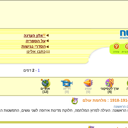
על הספריה
הסדרי נגישות
כתבו אלינו
1
-
2
דפים
ערך לקסיקוני
שמע
וידיאו
אתרים
]
12
[
]
0
[
]
0
[
]
4
[
 הראשונה
ראשונה: העילה לפרוץ המלחמה, חלוקת מדינות אירופה לשני גושים, התפשטות ה