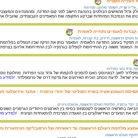
 העלייה השנייה
,
עלייה שנייה
,
השומר (ארגון)
,
מנהיגות
חלק גדול מהאישים הבולטים בהנהגת היישוב לפני קום המדינה, ומהמנהיגים והמעצבים ש
וחן את הנסיבות המיוחדות שברקע התקופה ואת המאפיינים הקבוצתיים, שהובילו את
-קברות לאומיים ותחייה לאומית
 העולם הראשונה
,
חיילים
,
בתי קברות
,
לאומיות
 תפקיד בעיצוב התודעה הלאומית. המאמר בוחן את הזיקה שבין הנופלים במלחמת ה
. המאמר משווה בין ההתייחסות לנופלים בגרמניה לבין ההתייחסות אליהם בצרפ
סף
,
גדוד נהגי הפרדות
מפלדור לזאב ז'בוטינסקי האם להסכים להקמתו של גדוד נהגי הפרדות. מחלוקת נוספת 
ץ ישראל. לדעת הכותב הוכיחו האירועים את צדקת דרכו של טרומפלדור.
/למידע מל
 תפיסת האמנציפציה בשיח הפוליטי של יהודי גרמניה : אתגר אידאולוגי 
ם
,
יהודי גרמניה
,
מלחמת העולם הראשונה
,
ארגונים ציוניים
אה בחודשיה הראשונים לקונסנזוס בסיסי בין הארגונים היהודיים הגרמניים השוני
ו את הפערים האידיאולוגיים בין האגודה המרכזית להתאחדות הציונית.
/למידע מלא
צע מלחמת העולם הראשונה עד ראשיתה של הרפובליקה הווימארית והשפעתן על
חמת העולם הראשונה