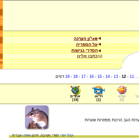
על הספריה
הסדרי נגישות
כתבו אלינו
..
11
-
12
-
13
-
14
-
15
-
16
-
17
-
18
-
19
דפים
ני
שמע
וידיאו
אתרים
]
19
[
]
1
[
]
0
[
רות הגב הרכות מפוזרות שערות
קהל יעד:
יסודי,
חטיבה,
תיכון
שפה:
עברית