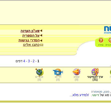
על הספריה
הסדרי נגישות
כתבו אלינו
1
-
2
-
3
-
4
דפים
ערך לקסיקוני
שמע
וידיאו
אתרים
]
0
[
]
0
[
]
0
[
]
31
[
,
סגנון
,
מטאפורה
 סוג של
.
/למידע מלא...
דימוי