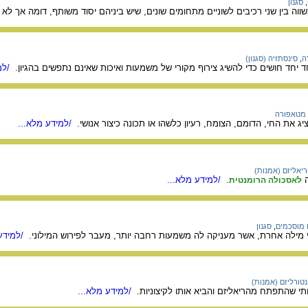
,
סגנון
שווה בין שני רכיבים לשוניים מתחומים שונים, שיש ביניהם יסוד משותף, דומה אך לא 
ה
,
סינסתזיה (סגנון)
יחד חושים כדי להשיג צירוף מקורי של משמעות ואיכות שאינם נתפשים בהגיון.
/למ
מטאפורה
יג את החי, הדומם, הצומח, רעיון כלשהו או תכונה כיצור אנושי.
/למידע מלא...
ריאליזם (אמנות)
ה
.
/למידע מלא...
לאסכולה הרומנטית
 מוסכמים
,
סגנון
ידי מילה אחרת, אשר מעניקה לה משמעות רחבה יותר, מעבר לפירוש המילוני.
/למידע 
נטורליזם (אמנות)
תי שהתפתח מהריאליזם והביא אותו לקיצוניות.
/למידע מלא...