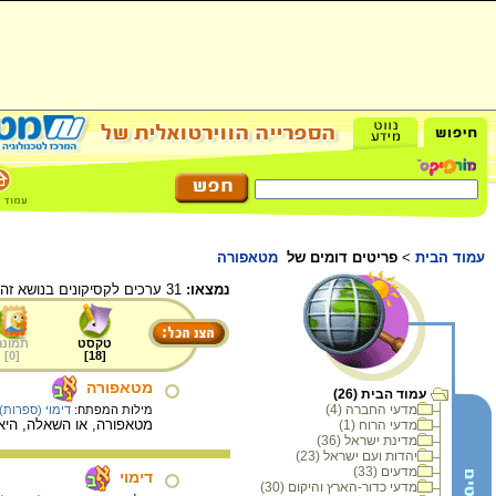
עמוד הבית
>
פריטים דומים של
מטאפורה
נמצאו:
31 ערכים לקסיקונים בנושא זה.
טקסט
תמונה
]
0
[
]
18
[
מטאפורה
עמוד הבית (26)
מדעי החברה (4)
מילות המפתח:
דימוי (ספרות)
מטאפורה, או השאלה, היא
מדעי הרוח (1)
מדינת ישראל (36)
יהדות ועם ישראל (23)
מדעים (33)
דימוי
מדעי כדור-הארץ והיקום (30)