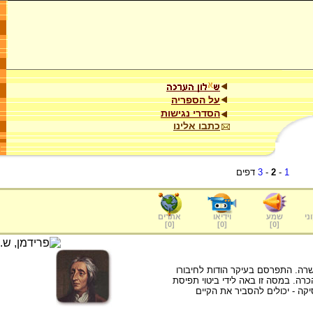
על הספריה
הסדרי נגישות
כתבו אלינו
1
-
2
-
3
דפים
ני
שמע
וידיאו
אתרים
]
0
[
]
0
[
]
0
[
עשרה. התפרסם בעיקר הודות לחיבורו
ה. במסה זו באה לידי ביטוי תפיסת
קה - יכולים להסביר את הקיים