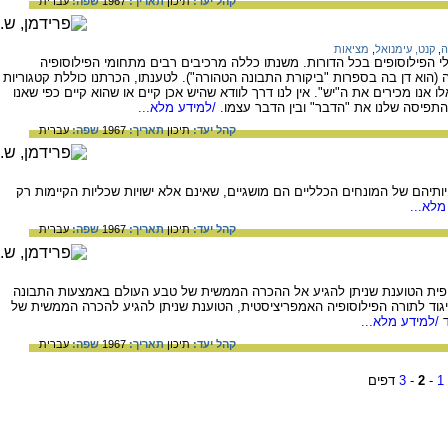
קהל יעד:
תיכון
תאריך:
1967
שפה:
עברית
ה
,
קנט, עימנואל
,
מציאות
) נחשב לאחד מגדולי הפילוסופים בכל הדורות. משנתו כללה מרכיבים רבים מתחומי הפילוסופיה
(הוא דן בה בספרות "ביקורת התבונה הטהורה"). לטענתו, הכרתנו כוללת קטגוריות
ו אנו מכירים את ה"יש". אין לנו דרך לוודא שהיש אכן קיים או שהוא קיים כפי שאנו
 התפיסה שלנו את "הדבר" ובין הדבר עצמו.
/למידע מלא...
קהל יעד:
תיכון
תאריך:
1967
שפה:
עברית
יהם של המונחים הכלליים הם מושגיים, שאינם אלא ישויות שכליות הקיימות רק
מלא...
קהל יעד:
תיכון
תאריך:
1967
שפה:
עברית
וסופית הטוענת שניתן להגיע אל ההכרה הממשית של טבע העולם באמצעות התבונה
בניגוד לתורה הפילוסופיה האמפריציסטית, הטוענת שניתן להגיע להכרה הממשית של
/למידע מלא...
קהל יעד:
תיכון
תאריך:
1967
שפה:
עברית
1
-
2
-
3
דפים