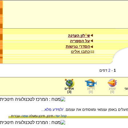
על הספריה
הסדרי נגישות
כתבו אלינו
1
-
2
דפים
ני
שמע
וידיאו
אתרים
]
3
[
]
0
[
]
0
[
עלים באופן עצמאי ומווסתים את עצמם.
/למידע מלא...
קהל יעד:
תיכון,
תיכון ומעלה
שפה:
עברית