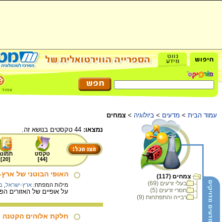
עמוד הבית
>
מדעים
>
ביולוגיה
>
צמחים
נמצאו:
44 טקסטים בנושא זה.
טקסט
תמונה
]
20
[
]
44
[
האופי הבוטני של ארץ-
צמחים (117)
בעלי זרעים (69)
מילות המפתח:
ארץ-ישראל
,
ב
חסרי זרעים (5)
על אופיים של האזורים הפ
רבייה והתפתחות (9)
חלקת אלוהים הקטנה וה