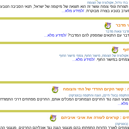
בתי גידול
,
אקולוגיה של הצומח
 תצורות ונופי צומח.עושר זה הוא תוצאה של מיקומה של ישראל, תנאי הסביבה הטבעי
התערב בטבע בצורה מבוקרת.
/למידע מלא...
י מדבר
דבר ונאות מדבר
דבר עם התנאים שמספק להם המדבר?
/למידע מלא...
וף
אקולוגיה של הצומח
,
מישור החוף
,
צמחי מישור החוף
צמחים במישור החוף.
/למידע מלא...
: קשר הקיום ההדדי של החי והצומח
התקפה (בעלי חיים)
,
הגנה והתקפה (בוטניקה)
עי הגנה נגד החרקים הצמחוניים המכלים אותם, החרקים מפתחים דרכי התמודדות עם
מלא...
ים : קוראים לעזרה את אויבי אויביהם
(בוטניקה)
ם לאורך הדורות התפתחו בהם מנגנוני הגנה נגד אוכליהם החרקים. מנגנוני ההגנה 