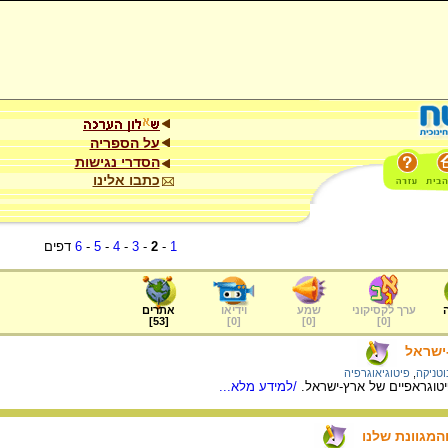
על הספריה
הסדרי נגישות
כתבו אלינו
1
-
2
-
3
-
4
-
5
-
6
דפים
ערך לקסיקוני
שמע
וידיאו
אתרים
]
53
[
]
0
[
]
0
[
]
0
[
ישראל
וטניקה
,
פיטוגיאוגרפיה
יטוגראפיים של ארץ-ישראל.
/למידע מלא...
מגוונת שלנו