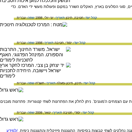
ים, סוגי הסלעים בארץ, האקלים השורר במקום ופעולות מעשי ידי האדם. כדי
קהל יעד:
חטיבה,
תיכון
תאריך:
יוני-יולי, 1998
שפה:
עברית
קהל יעד:
יסודי,
חטיבה
תאריך:
1998
שפה:
עברית
קהל יעד:
תיכון,
תיכון ומעלה
תאריך:
תשנ"ח
שפה:
עברית
 הצמחים ה'מוגנים'. ניתן לחלק את הפתרונות לשתי קטגוריות: פתרונות מובנים
קהל יעד:
יסודי,
חטיבה
תאריך:
ינואר, 2006
שפה:
עברית
נחלקים לשתי קבוצות בסיסיות: התגוננות פיזיקלית והתגוננות כימית.
/למידע