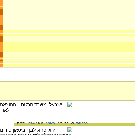
קהל יעד:
חטיבה,
תיכון
תאריך:
1984
שפה:
עברית