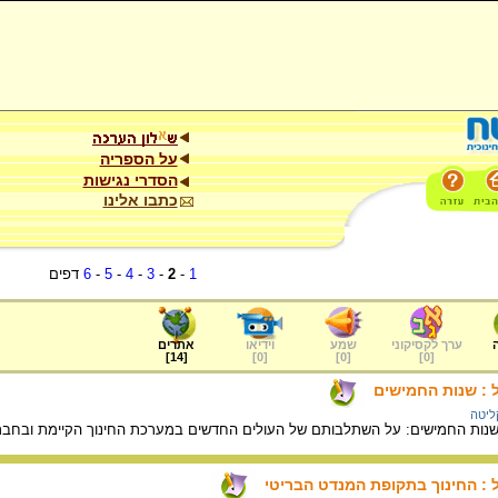
על הספריה
הסדרי נגישות
כתבו אלינו
1
-
2
-
3
-
4
-
5
-
6
דפים
ערך לקסיקוני
שמע
וידיאו
אתרים
]
14
[
]
0
[
]
0
[
]
0
[
 : שנות החמישים
קליטה
נות החמישים: על השתלבותם של העולים החדשים במערכת החינוך הקיימת ובחבר
: החינוך בתקופת המנדט הבריטי