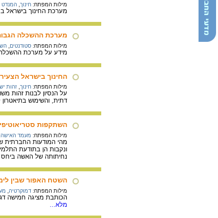
מילות המפתח:
חינוך
,
המנדט ה
מערכת החינוך בישראל בתק
מערכת ההשכלה הגבוה
מילות המפתח:
סטודנטים
,
השכ
מידע על מערכת ההשכלה ה
החינוך בישראל הצעיר
מילות המפתח:
חינוך
,
זהות יש
על הנסיון לבנות זהות מש
דתית, והשימוש בתיאטרון 
השתקפות סטריאוטיפים מינניים (Sexists) בספרי לימו
מילות המפתח:
מעמד האישה
,
מהי המודעות החברתית של 
ונקבות הן בתודעת התלמיד
נחיתותה של האשה ביחס 
השטח האפור שבין לימ
מילות המפתח:
דמוקרטיה
,
מער
הכותבת מציגה חמישה דגמי
מלא...