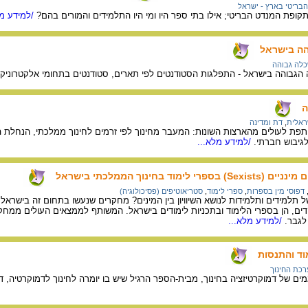
בריטי בארץ - ישראל
ופת המנדט הבריטי; אילו בתי ספר היו ומי היו התלמידים והמורים בהם?
/למידע מל
ה בישראל
לה גבוהה
גבוהה בישראל - התפלגות הסטודנטים לפי תארים, סטודנטים בתחומי אלקטרוניקה 
ה
ראלית
,
דת ומדינה
ותפת לעולים מהארצות השונות: המעבר מחינוך לפי זרמים לחינוך ממלכתי, הנחלת ה
לגיבוש חברתי.
/למידע מלא...
ד בחינוך הממלכתי בישראל
דפוסי מין בספרות
,
ספרי לימוד
,
סטריאוטיפים (פסיכולוגיה)
תלמידים ותלמידות לנושא השיוויון בין המינים? מחקרים שנעשו בתחום זה בישראל
ים, הן בספרי הלימוד ובתכניות לימודים בישראל. המשותף לממצאים העולים ממחק
לגבר.
/למידע מלא...
וד והתנסות
כת החינוך
ם של דמוקרטיזציה בחינוך, מבית-הספר הרגיל שיש בו יומרה לחינוך לדמוקרטיה, דר