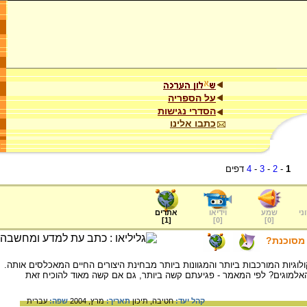
על הספריה
הסדרי נגישות
כתבו אלינו
1
-
2
-
3
-
4
דפים
ני
שמע
וידיאו
אתרים
]
1
[
]
0
[
]
0
[
 מסוכנת?
גיות המורכבות ביותר והמגוונות ביותר מבחינת היצורים החיים המאכלסים אותה.
האלמוגים? לפי המאמר - פגיעתם קשה ביותר, גם אם קשה מאוד להוכיח זאת
קהל יעד:
חטיבה,
תיכון
תאריך:
מרץ, 2004
שפה:
עברית