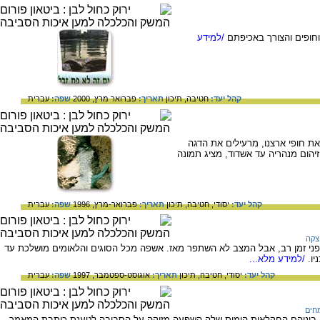
וחופים והצורך באכיפתם
/למידע
קהל יעד:
חטיבה,
תיכון
תאריך:
פברואר מרץ, 2000
שפה:
עברית
את חופי ארצנו, מרעילים את הדגה
יהום מנהריה עד אשדוד, מציג תמונה
קהל יעד:
יסודי,
חטיבה,
תיכון
תאריך:
פברואר-מרץ, 1996
שפה:
עברית
צקה
לפני זמן רב, אבל המצב לא השתפר מאז. אשפה מכל הסוגים והלאומים מושלכת עד
יו.
/למידע מלא...
קהל יעד:
יסודי,
חטיבה,
תיכון
תאריך:
אוגוסט-ספטמבר, 1997
שפה:
עברית
חים
ים ביניהם החקלאות הימית שלה השפעה מזיקה על הסביבה.לטענת כותבת המאמר