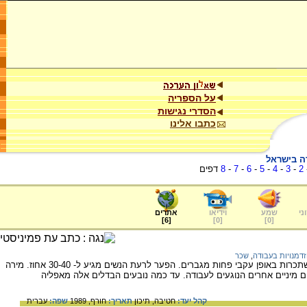
על הספריה
הסדרי נגישות
כתבו אלינו
דה בישראל
2
-
3
-
4
-
5
-
6
-
7
-
8
דפים
ני
שמע
וידיאו
אתרים
]
6
[
]
0
[
]
0
[
הזדמנויות בעבודה
,
שכר
ממצאי המחקרים האחרונים מורים שנשים משתכרות באופן עקבי פחות מגברים. הפער לרעת הנשים מגיע ל- 30-40 אחוז. מירה
 מיניים אחרים הנוגעים לעבודה. עד כמה נובעים הבדלים אלה מאפליה
קהל יעד:
חטיבה,
תיכון
תאריך:
חורף, 1989
שפה:
עברית