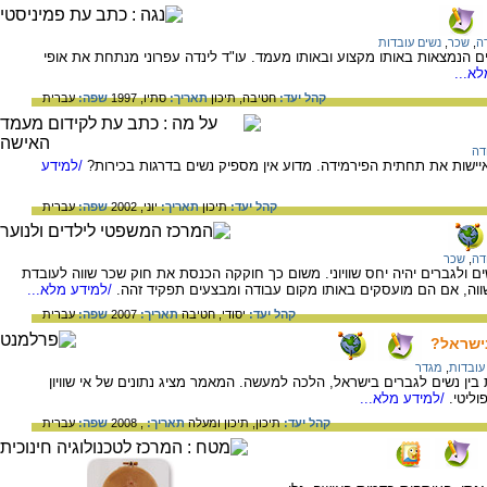
דה
,
שכר
,
נשים עובדות
נת 1996, גברים מרוויחים פי 1.9 מנשים הנמצאות באותו מקצוע ובאותו מעמד. עו"ד לינדה עפרוני מנתחת את אופי
א...
קהל יעד:
חטיבה,
תיכון
תאריך:
סתיו, 1997
שפה:
עברית
דה
מאיישות את תחתית הפירמידה. מדוע אין מספיק נשים בדרגות בכירות?
/למידע
קהל יעד:
תיכון
תאריך:
יוני, 2002
שפה:
עברית
דה
,
שכר
ם ולגברים יהיה יחס שוויוני. משום כך חוקקה הכנסת את חוק שכר שווה לעובדת
שווה, אם הם מועסקים באותו מקום עבודה ומבצעים תפקיד זהה.
/למידע מלא...
קהל יעד:
יסודי,
חטיבה
תאריך:
2007
שפה:
עברית
בישראל?
עובדות
,
מגדר
ות בין נשים לגברים בישראל, הלכה למעשה. המאמר מציג נתונים של אי שוויון
ליטי.
/למידע מלא...
קהל יעד:
תיכון,
תיכון ומעלה
תאריך:
, 2008
שפה:
עברית