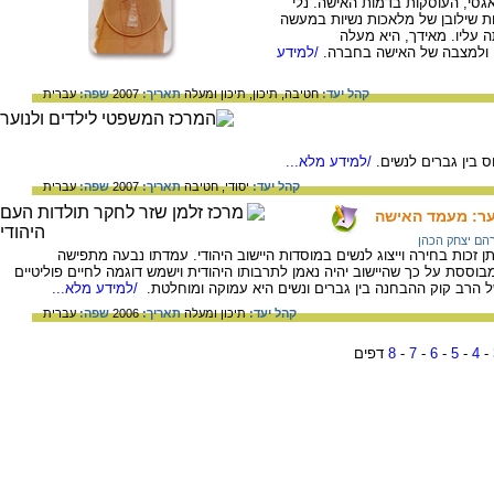
סי, העוסקות בדמות האישה. נלי
 שילובן של מלאכות נשיות במעשה
עליו. מאידך, היא מעלה
ה ולמצבה של האישה בחברה.
/למידע
קהל יעד:
חטיבה,
תיכון,
תיכון ומעלה
תאריך:
2007
שפה:
עברית
ס בין גברים לנשים.
/למידע מלא...
קהל יעד:
יסודי,
חטיבה
תאריך:
2007
שפה:
עברית
צער: מעמד האישה
רהם יצחק הכהן
זכות בחירה וייצוג לנשים במוסדות היישוב היהודי. עמדתו נבעה מתפישה
וססת על כך שהיישוב יהיה נאמן לתרבותו היהודית וישמש דוגמה לחיים פוליטיים
ל הרב קוק ההבחנה בין גברים ונשים היא עמוקה ומוחלטת.
/למידע מלא...
קהל יעד:
תיכון ומעלה
תאריך:
2006
שפה:
עברית
-
4
-
5
-
6
-
7
-
8
דפים