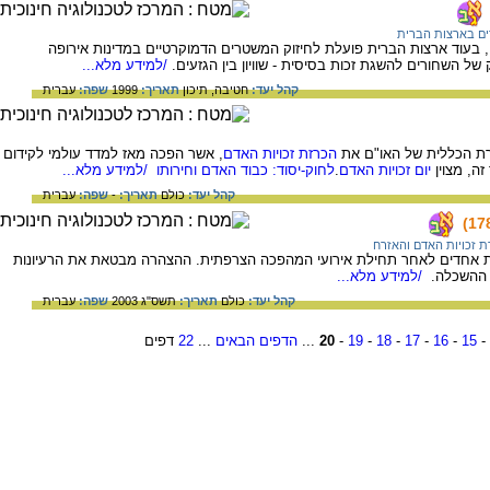
ם בארצות הברית
בעוד ארצות הברית פועלת לחיזוק המשטרים הדמוקרטיים במדינות אירופה
 השחורים להשגת זכות בסיסית - שוויון בין הגזעים.
/למידע מלא...
קהל יעד:
חטיבה,
תיכון
תאריך:
1999
שפה:
עברית
הכרזת זכויות האדם
, אשר הפכה מאז למדד עולמי לקידום
זה, מצוין
יום זכויות האדם
.
לחוק-יסוד: כבוד האדם וחירותו
/למידע מלא...
קהל יעד:
כולם
תאריך:
-
שפה:
עברית
 זכויות האדם והאזרח
פת ב-26 באוגוסט 1789, שבועות אחדים לאחר תחילת אירועי המהפכה הצרפתית. ההצהרה מבטאת את הרעיונות
ת ההשכלה.
/למידע מלא...
קהל יעד:
כולם
תאריך:
תשס"ג 2003
שפה:
עברית
-
15
-
16
-
17
-
18
-
19
-
20
...
הדפים הבאים
...
22
דפים