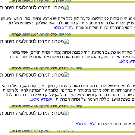
קהל יעד:
כולם
תאריך:
2007
שפה:
עברית
אנגלי שחי בשנים 1632 - 1704 והיה ממניחי היסודות לליברליזם. לדעת לוק לכל אדם יש ארבע זכויות יסוד: חופש, ביטחון
ריץ. זכויות אלו הן זכויות טבעיות והן קודמות להוראות השלטון. רעיונותיו של לוק
ביטוי בהצהרת זכויות האדם והאזרח.
/למידע מלא...
קהל יעד:
כולם
תאריך:
2007
שפה:
עברית
כאזרח או כתושב המדינה. זוהי קבוצת זכויות (מתוך זכויות האדם) אשר מקור
שות את האדם כחלק מהמדינה. זכויות האזרח כוללות את הזכות לבחור, הזכות
דע מלא...
קהל יעד:
חטיבה,
תיכון
תאריך:
2006
שפה:
עברית
לתנאי חייו של אדם: רמת חיים נאותה, עבודה, חינוך, מזון, קורת גג, טיפול רפואי
 כי הזכויות החברתיות הן חלק מרכזי מהאזרחות במדינה, כלומר על המדינה להגן על הזכויות
 שהזכויות החברתיות הן זכויות שעל המדינה להגן עליהן נמצא כבר בהכרזה לכל
ויות חברתיות.
/למידע מלא...
קהל יעד:
חטיבה,
תיכון
תאריך:
2006
שפה:
עברית
תפתחה בתחום שלטונו.
/למידע מלא...
קהל יעד:
חטיבה
תאריך:
1997
שפה:
עברית