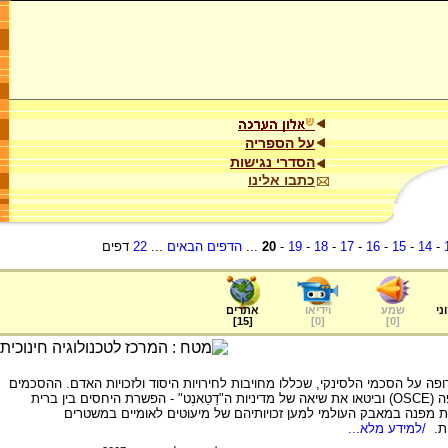
על הספריה
הסדרי נגישות
כתבו אלינו
-
14
-
15
-
16
-
17
-
18
-
19
-
20
...
הדפים הבאים
...
22
דפים
ני
שמע
וידיאו
אתרים
]
15
[
]
0
[
]
0
[
 אירופה על הסכמי הלסינקי, שכללו מחויבות לחירויות היסוד ולזכויות האדם. ההסכמים
יצרו את הארגון לשיתוף פעולה וביטחון באירופה (OSCE) וביטאו את שיאה של מדיניות ה"דֵטַאנְט" - הפשרת היחסים בין ברית
ת מפנה במאבק העולמי למען זכויותיהם של מיעוטים לאומיים במשטרים
ות.
/למידע מלא...