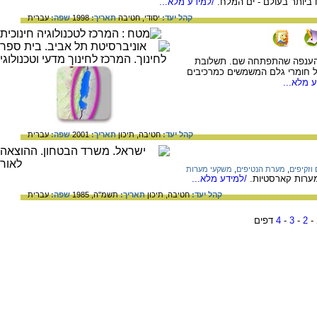
ביותר בעולם - ים המלח.
/למידע מלא...
קהל יעד:
יסודי,
חטיבה
תאריך:
1998
שפה:
עברית
 הענפה שהתפתחה שם. תשלובת
ל חומרי גלם המשמשים כמרכיבים
 מלא...
קהל יעד:
חטיבה,
תיכון
תאריך:
2001
שפה:
עברית
 וזקיפים
,
מערת הנטיפים
,
משקעי מערות
מערות קארסטיות.
/למידע מלא...
קהל יעד:
חטיבה,
תיכון
תאריך:
תשמ"ה, 1985
שפה:
עברית
-
2
-
3
-
4
דפים