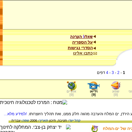
על הספריה
הסדרי נגישות
כתבו אלינו
1
-
2
-
3
-
4
דפים
ני
שמע
וידיאו
אתרים
]
0
[
]
9
[
]
0
[
הירדן, ים המלח והערבה מהווה חלק ממנו, ואת תהליך היווצרותו.
/למידע מלא...
קהל יעד:
חטיבה,
תיכון
תאריך:
2006
שפה:
עברית
גיה של ים-המלח