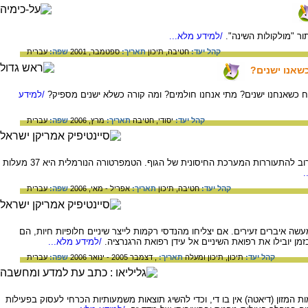
ור "מולקולות השינה".
/למידע מלא...
קהל יעד:
חטיבה,
תיכון
תאריך:
ספטמבר, 2001
שפה:
עברית
כשאנו ישנים?
וח כשאנחנו ישנים? מתי אנחנו חולמים? ומה קורה כשלא ישנים מספיק?
/למידע
קהל יעד:
יסודי,
חטיבה
תאריך:
מרץ, 2006
שפה:
עברית
"חום", או עלייה בטמפרטורת הגוף, קשורה לרוב להתעוררות המערכת החיסונית של הגוף. הטמפרטורה הנורמלית היא 37 מעלות
.
קהל יעד:
חטיבה,
תיכון
תאריך:
אפריל - מאי, 2006
שפה:
עברית
שה איברים זעירים. אם יצליחו מהנדסי רקמות לייצר שיניים חלופיות חיות, הם
זמן יובילו את רפואת השיניים אל עידן רפואת הרגנרציה.
/למידע מלא...
קהל יעד:
תיכון,
תיכון ומעלה
תאריך:
, דצמבר 2005 - ינואר 2006
שפה:
עברית
זון (דיאטה) אין בו די, וכדי להשיג תוצאות משמעותיות הכרחי לעסוק בפעילות