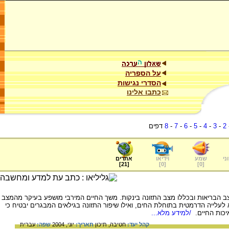
על הספריה
הסדרי נגישות
כתבו אלינו
2
-
3
-
4
-
5
-
6
-
7
-
8
דפים
ני
שמע
וידיאו
אתרים
]
21
[
]
0
[
]
0
[
הבריאות ובכללו מצב התזונה בינקות. משך החיים המירבי מושפע בעיקר מהמצב
א לעלייה הדרמטית בתוחלת החים, ואילו שיפור התזונה בגילאים המבגרים יבטיח כי
יכות החיים.
/למידע מלא...
קהל יעד:
חטיבה,
תיכון
תאריך:
יוני, 2004
שפה:
עברית