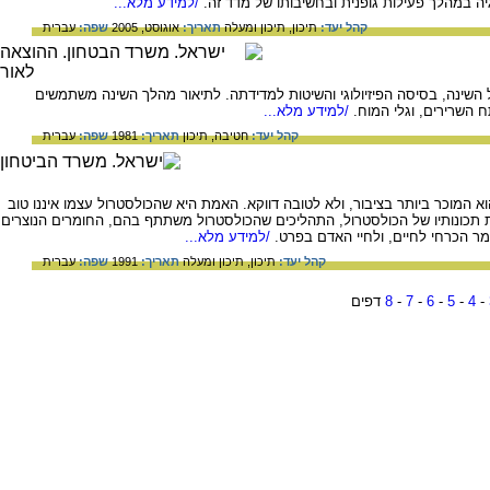
ה במהלך פעילות גופנית ובחשיבותו של מדד זה.
/למידע מלא...
קהל יעד:
תיכון,
תיכון ומעלה
תאריך:
אוגוסט, 2005
שפה:
עברית
שינה, בסיסה הפיזיולוגי והשיטות למדידתה. לתיאור מהלך השינה משתמשים
 השרירים, וגלי המוח.
/למידע מלא...
קהל יעד:
חטיבה,
תיכון
תאריך:
1981
שפה:
עברית
א המוכר ביותר בציבור, ולא לטובה דווקא. האמת היא שהכולסטרול עצמו איננו טוב
ת תכונותיו של הכולסטרול, התהליכים שהכולסטרול משתתף בהם, החומרים הנוצרים
מר הכרחי לחיים, ולחיי האדם בפרט.
/למידע מלא...
קהל יעד:
תיכון,
תיכון ומעלה
תאריך:
1991
שפה:
עברית
-
4
-
5
-
6
-
7
-
8
דפים