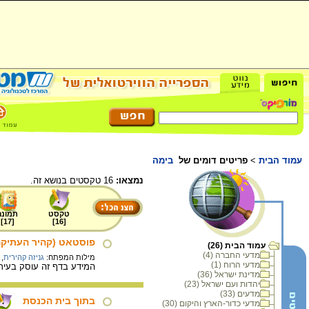
עמוד הבית
>
פריטים דומים של
בימה
נמצאו:
16 טקסטים בנושא זה.
טקסט
תמונה
]
17
[
]
16
[
פוסטאט (קהיר העתיקה
עמוד הבית (26)
מדעי החברה (4)
מילות המפתח:
גניזה קהירית
,
מדעי הרוח (1)
המידע בדף זה עוסק בעיר 
מדינת ישראל (36)
יהדות ועם ישראל (23)
מדעים (33)
בתוך בית הכנסת
מדעי כדור-הארץ והיקום (30)