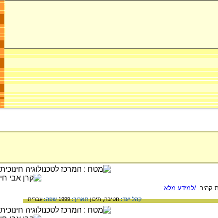
 קהיר.
/למידע מלא...
קהל יעד:
חטיבה,
תיכון
תאריך:
1999
שפה:
עברית