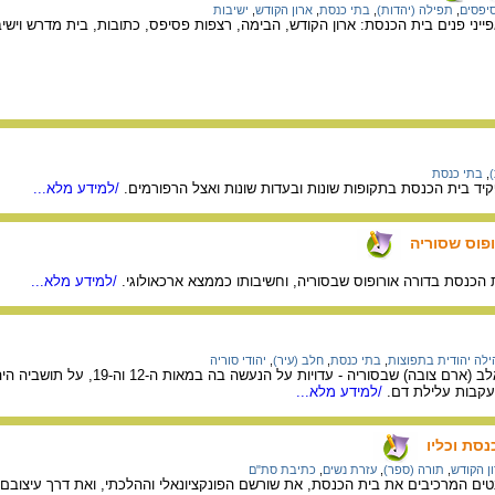
יפסים
,
תפילה (יהדות)
,
בתי כנסת
,
ארון הקודש
,
ישיבות
יני פנים בית הכנסת: ארון הקודש, הבימה, רצפות פסיפס, כתובות, בית מדרש וישיב
,
בתי כנסת
ד בית הכנסת בתקופות שונות ובעדות שונות ואצל הרפורמים.
/למידע מלא...
פוס שסוריה
הכנסת בדורה אורופוס שבסוריה, וחשיבותו כממצא ארכאולוגי.
/למידע מלא...
ילה יהודית בתפוצות
,
בתי כנסת
,
חלב (עיר)
,
יהודי סוריה
בדף זה מידע על העיר חאלב (א
עקבות עלילת דם.
/למידע מלא...
סת וכליו
ן הקודש
,
תורה (ספר)
,
עזרת נשים
,
כתיבת סת"ם
 המרכיבים את בית הכנסת, את שורשם הפונקציונאלי וההלכתי, ואת דרך עיצובם ב