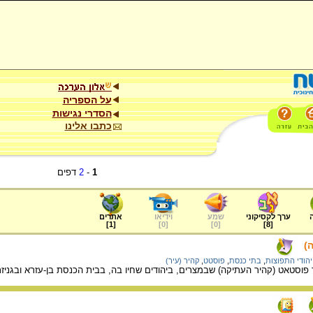
על הספריה
הסדרי נגישות
כתבו אלינו
1
-
2
דפים
ערך לקסיקוני
שמע
וידיאו
אתרים
]
1
[
]
0
[
]
0
[
]
8
[
)
יהודי התפוצות
,
בתי כנסת
,
פוסטט
,
קהיר (עיר)
פוסטאט (קהיר העתיקה) שבמצרים, ביהודים שחיו בה, בבית הכנסת בן-עזרא ובגניזת