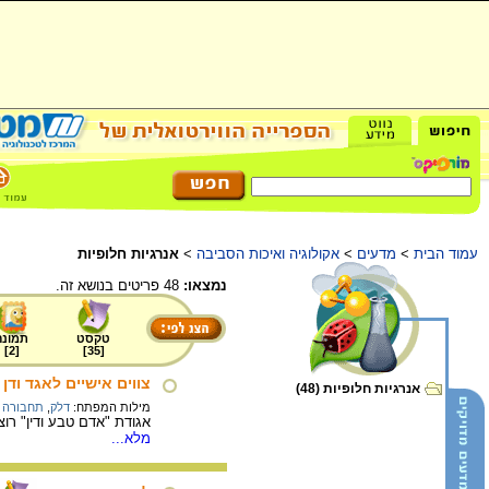
עמוד הבית
>
מדעים
>
אקולוגיה ואיכות הסביבה
>
אנרגיות חלופיות
נמצאו:
48 פריטים בנושא זה.
טקסט
תמונה
]
2
[
]
35
[
צווים אישיים לאגד ודן
אנרגיות חלופיות (48)
מילות המפתח:
דלק
,
תחבורה צ
אגודת "אדם טבע ודין" רו
מלא...