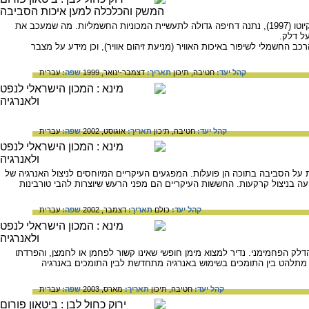
ההכרה בצורך הכלל-עולמי להפחית את כמויות הפחמן דו-חמצני הנפלטות לאטמוספרה, כפי שנוסחה באמנת קיוטו (1997), נתנה דחיפה גדולה לתעשיית המכוניות החשמליות. מה שמעכב את
על דלק.
 החשמלי לשיפור באיכות האוויר (מניעת זיהום אוויר), וכן מידע על מצבר
קהל יעד:
חטיבה,
תיכון
תאריך:
דצמבר-ינואר, 1999
שפה:
עברית
קהל יעד:
חטיבה,
תיכון
תאריך:
אוגוסט, 2002
שפה:
עברית
על הסביבה בתוכה הן פועלות. המפגעים העיקריים המיוחסים לניצול האנרגיה של
עה בניצול קרקעות. החששות העיקריים הם מפני הרעש שיוצרות להבי טורבינות
קהל יעד:
כולם
תאריך:
דצמבר, 2002
שפה:
עברית
הדלק הפחמימני. נדיר למצוא מימן חופשי שאינו קשור לפחמן או לחמצן, והפרדתו
וח מתלהט בין התומכים בשימוש באנרגיה מתחדשת לבין התומכים באנרגיה
קהל יעד:
חטיבה,
תיכון
תאריך:
מארס, 2003
שפה:
עברית