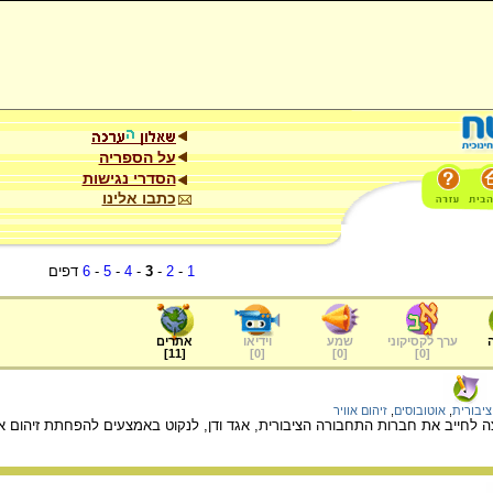
על הספריה
הסדרי נגישות
כתבו אלינו
1
-
2
-
3
-
4
-
5
-
6
דפים
ערך לקסיקוני
שמע
וידיאו
אתרים
]
11
[
]
0
[
]
0
[
]
0
[
יבורית
,
אוטובוסים
,
זיהום אוויר
צה לחייב את חברות התחבורה הציבורית, אגד ודן, לנקוט באמצעים להפחתת זיהום או