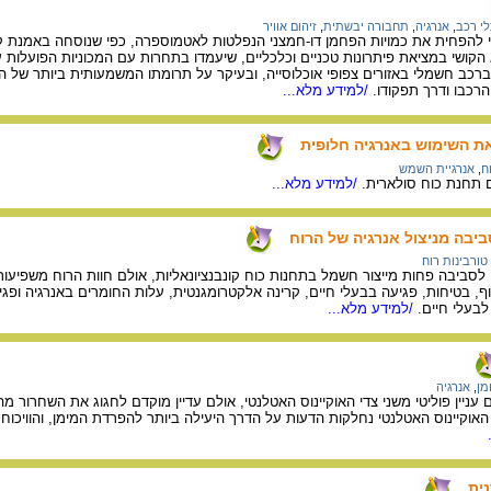
לי רכב
,
אנרגיה
,
תחבורה יבשתית
,
זיהום אוויר
 הקושי במציאת פיתרונות טכניים וכלכליים, שיעמדו בתחרות עם המכוניות הפועלות 
רכב חשמלי באזורים צפופי אוכלוסייה, ובעיקר על תרומתו המשמעותית ביותר של הרכב
הרכבו ודרך תפקודו.
/למידע מלא...
ת השימוש באנרגיה חלופית
ח
,
אנרגיית השמש
 תחנת כוח סולארית.
/למידע מלא...
ביבה מניצול אנרגיה של הרוח
טורבינות רוח
ביבה פחות מייצור חשמל בתחנות כוח קונבנציונאליות, אולם חוות הרוח משפיעות 
ף, בטיחות, פגיעה בבעלי חיים, קרינה אלקטרומגנטית, עלות החומרים באנרגיה ופגי
לבעלי חיים.
/למידע מלא...
מן
,
אנרגיה
עניין פוליטי משני צדי האוקיינוס האטלנטי, אולם עדיין מוקדם לחגוג את השחרור מ
 האוקיינוס האטלנטי נחלקות הדעות על הדרך היעילה ביותר להפרדת המימן, והוויכ
ית