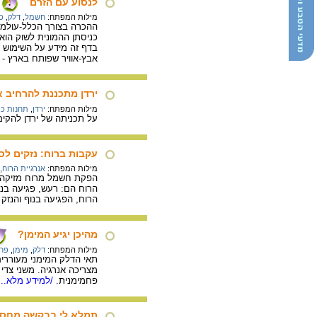
לנסוע עם הזרם
מילות המפתח:
חשמל
,
דלק
,
כ
כניסתן ההמונית לשוק הוא
בדף זה מידע על השימוש ב
אבץ-אוויר שפותח בארץ - 
ירדן מתכננת להרחיב א
מילות המפתח:
ירדן
,
תחנות כו
על תכניתה של ירדן להקים
עקבות ברוח: נזקים לס
מילות המפתח:
אנרגיית הרוח
,
הפקת חשמל מרוח מזיקה לס
הרוח הם: רעש, פגיעה בנו
הרוח, הפגיעה בנוף והנזק 
מהיכן יגיע המימן?
מילות המפתח:
דלק
,
מימן
,
פח
תאי הדלק המימני מעוררים 
מצריכה אנרגיה. משני צדי
פחמימנית.
/למידע מלא...
תמלא לי בבקשה מחסנ