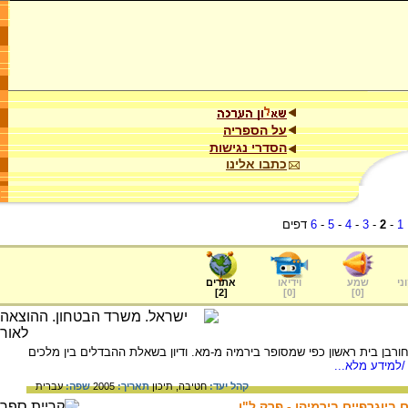
על הספריה
הסדרי נגישות
כתבו אלינו
1
-
2
-
3
-
4
-
5
-
6
דפים
ני
שמע
וידיאו
אתרים
]
2
[
]
0
[
]
0
[
רבן בית ראשון כפי שמסופר בירמיה מ-מא. ודיון בשאלת ההבדלים בין מלכים
למידע מלא...
קהל יעד:
חטיבה,
תיכון
תאריך:
2005
שפה:
עברית
ביוגרפיים בירמיהו - פרק ל"ו