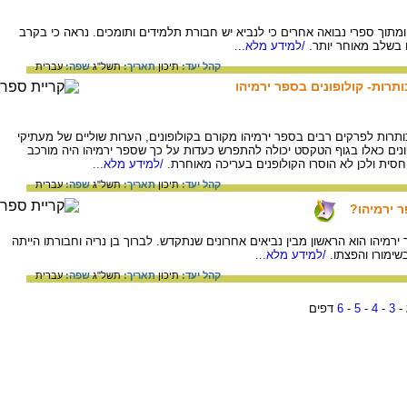
מתוך ספרי נבואה אחרים כי לנביא יש חבורת תלמידים ותומכים. נראה כי בקרב
 בשלב מאוחר יותר.
/למידע מלא...
קהל יעד:
תיכון
תאריך:
תשל"ג
שפה:
עברית
ותרות- קולופונים בספר ירמיהו
ות לפרקים רבים בספר ירמיהו מקורם בקולופונים, הערות שוליים של מעתיקי
נים כאלו בגוף הטקסט יכולה להתפרש כעדות על כך שספר ירמיהו היה מורכב
סית ולכן לא הוסרו הקולופנים בעריכה מאוחרת.
/למידע מלא...
קהל יעד:
תיכון
תאריך:
תשל"ג
שפה:
עברית
ר ירמיהו?
יהו הוא הראשון מבין נביאים אחרונים שנתקדש. לברוך בן נריה וחבורתו הייתה
ימורו והפצתו.
/למידע מלא...
קהל יעד:
תיכון
תאריך:
תשל"ג
שפה:
עברית
-
3
-
4
-
5
-
6
דפים