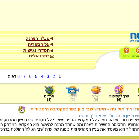
על הספריה
הסדרי נגישות
כתבו אלינו
1
-
2
-
3
-
4
-
5
-
6
-
7
-
8
דפים
ערך לקסיקוני
שמע
וידיאו
אתרים
]
1
[
]
0
[
]
0
[
]
6
[
ת ואידיאולוגיה - מקדש שבי ציון בפרספקטיבה היסטורית
יבת ציון (פרס)
,
תנ"ך. עזרא
,
תנ"ך. נחמיה
קפת ספר עזרא-נחמיה על המקדש. הספר משקיף על תקופת שיבת ציון ממרחק זמן ו
וריו. התסיסה המשיחית דעכה ומה שנותר ממנה למעשה הוא המקדש. במרחק הזמן
התהליך הוא מעמיד את בניין המקדש ואת כינונה של עדת 'שבי הגולה' ההולכת בדרכי 