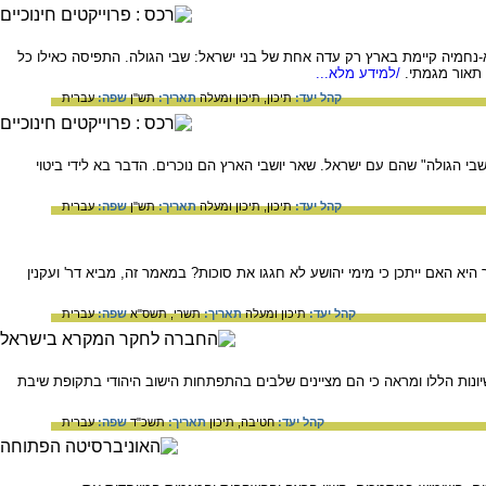
חמיה קיימת בארץ רק עדה אחת של בני ישראל: שבי הגולה. התפיסה כאילו כל
 תאור מגמתי.
/למידע מלא...
קהל יעד:
תיכון,
תיכון ומעלה
תאריך:
תש"ן
שפה:
עברית
י הגולה" שהם עם ישראל. שאר יושבי הארץ הם נוכרים. הדבר בא לידי ביטוי
קהל יעד:
תיכון,
תיכון ומעלה
תאריך:
תש"ן
שפה:
עברית
 האם ייתכן כי מימי יהושע לא חגגו את סוכות? במאמר זה, מביא דר' ועקנין
קהל יעד:
תיכון ומעלה
תאריך:
תשרי, תשס"א
שפה:
עברית
ונות הללו ומראה כי הם מציינים שלבים בהתפתחות הישוב היהודי בתקופת שיבת
קהל יעד:
חטיבה,
תיכון
תאריך:
תשכ"ד
שפה:
עברית