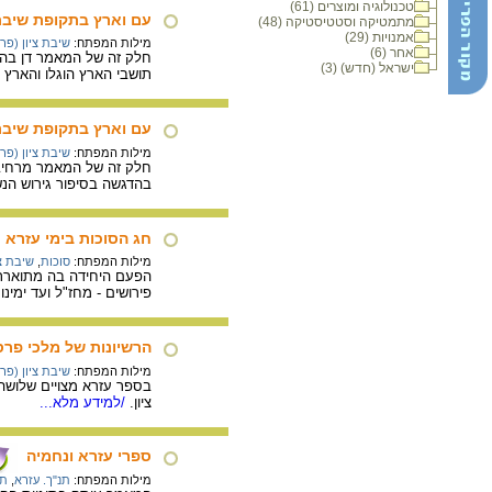
טכנולוגיה ומוצרים (61)
עם וארץ בתקופת שיבת צ
מתמטיקה וסטטיסטיקה (48)
אמנויות (29)
מילות המפתח:
שיבת ציון (פר
אחר (6)
חלק זה של המאמר דן בהר
ישראל (חדש) (3)
תושבי הארץ הוגלו והארץ 
עם וארץ בתקופת שיבת צ
מילות המפתח:
שיבת ציון (פר
חלק זה של המאמר מרחיב א
בהדגשה בסיפור גירוש הנשי
חג הסוכות בימי עזרא
מילות המפתח:
סוכות
,
שיבת צי
הפעם היחידה בה מתוארת ח
פירושים - מחז"ל ועד ימינ
הרשיונות של מלכי פרס
מילות המפתח:
שיבת ציון (פר
בספר עזרא מצויים שלושה 
ציון.
/למידע מלא...
ספרי עזרא ונחמיה
מילות המפתח:
תנ"ך. עזרא
,
תנ