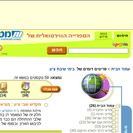
עמוד הבית
>
פריטים דומים של
בימי שיבת ציון
נמצאו:
59 טקסטים בנושא זה.
טקסט
תמונה
]
14
[
]
59
[
מקדש שבי ציון : מציאו
עמוד הבית (26)
מדעי החברה (4)
מילות המפתח:
בית המקדש
,
ש
מדעי הרוח (1)
חלק זה של המאמר דן בהש
מדינת ישראל (36)
שלבי ההתחלה הם כבר מאח
יהדות ועם ישראל (23)
לכיבוש הארץ, ובסופו של 
מדעים (33)
מדעי כדור-הארץ והיקום (30)