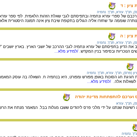
יון : ד
ס)
,
תנ"ך. עזרא
,
תנ"ך. נחמיה
כבם של ספרי עזרא ונחמיה ובתפיסתם לגבי שאלת הזהות הלאמית. לפי ספר עזרא-נ
נותרה שוממה עד שחזרו אליה הגולים בתקופת שיבת ציון אינה תמונה היסטורית אלא
יון : ה
ס)
,
תנ"ך. עזרא
,
תנ"ך. נחמיה
ת הדיון בתפיסתם של עזרא ונחמיה לגבי ההרכב של יושבי הארץ. בארץ יושבים "שב
ם הנוכריות ובסיפור בניין המקדש.
/למידע מלא...
ון (פרס)
,
תנ"ך. עזרא
,
תנ"ך. נחמיה
גיגת חג הסוכות באופן מפורש ומפורט, היא בנחמיה ח. השאלה בה עוסק המאמר היא
ו לשאלות אלה.
/למידע מלא...
 וערכם להתפתחות מדינת יהודה
ס)
,
תנ"ך. עזרא
רשיונות שנתנו על ידי מלכי פרס ליהודים ששבו מגלות בבל. המאמר מנתח את הרשי
"ך. נחמיה