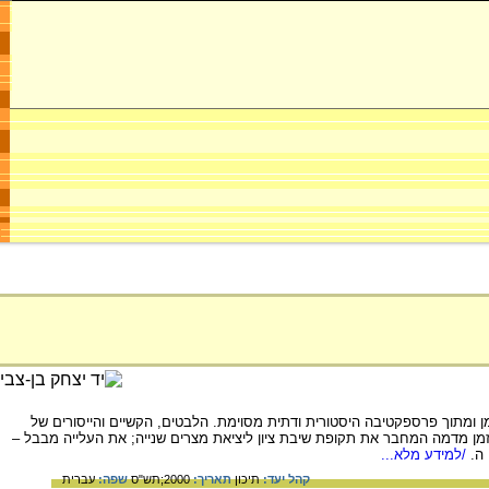
מתוך פרספקטיבה היסטורית ודתית מסוימת. הלבטים, הקשיים והייסורים של
 מדמה המחבר את תקופת שיבת ציון ליציאת מצרים שנייה; את העלייה מבבל –
ה.
/למידע מלא...
קהל יעד:
תיכון
תאריך:
2000;תש"ס
שפה:
עברית