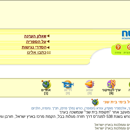
על הספריה
הסדרי נגישות
כתבו אלינו
ערך לקסיקוני
שמע
וידיאו
אתרים
]
1
[
]
0
[
]
0
[
]
6
[
 בימי בית שני
י
,
אלכסנדר מוקדון
,
עזרא (הסופר)
,
כורש (מלך פרס)
,
תנ"ך. נחמיה
,
הלניזם
 מעקב אחר "תקופת בית שני" שנמשכה בערך
ם וממלכות בארץ-ישראל
ם וממלכות בארץ ישראל