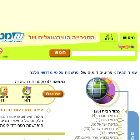
עמוד הבית
>
פריטים דומים של
פרשנות על פי מדרשי הלכה
נמצאו:
47 טקסטים בנושא זה.
טקסט
תמונה
]
1
[
]
47
[
עיצוב מאורעות דור המ
עמוד הבית (26)
מדעי החברה (4)
מילות המפתח:
פרשנות המקר
מדעי הרוח (1)
חלק זה של המאמר מציג א
מדינת ישראל (36)
ה"פרשנות הטהורה" קימת 
יהדות ועם ישראל (23)
מדעים (33)
מדעי כדור-הארץ והיקום (30)