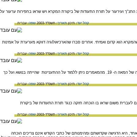
התנ"ך ועירעור על תורת התעודות של ביקורת המקרא ויש שראו בחפירות ערעור על
קהל יעד:
תיכון
תאריך:
תשס"ד-2003
שפה:
עברית
המקרא הוא קדום ואמיתי. אחרים סברו שהארכיאולוגיה דווקא מערערת על אמינות
קהל יעד:
תיכון
תאריך:
תשס"ד-2003
שפה:
עברית
סקירת התגובות היהודיות לתגליות הארכיאולוגיות במסופוטמיה כפי שפורסמו בעיתונות העברית במחצית השניה של המאה ה- 19. מהמאמרים ניתן ללמוד על ההתעניינות שהייתה בנושא ועל כך
קהל יעד:
תיכון
תאריך:
תשס"ד-2003
שפה:
עברית
גם לעברית משום שראו בו הוכחה חזקה כנגד תורת התעודות של ביקורת
קהל יעד:
תיכון
תאריך:
תשס"ד-2003
שפה:
עברית
כיאולוגיות באופן דו-ערכי. מצד אחד, היא הדגישה שקדושתם ומהימנותם של כתבי הקודש אינם צריכים הוכחה