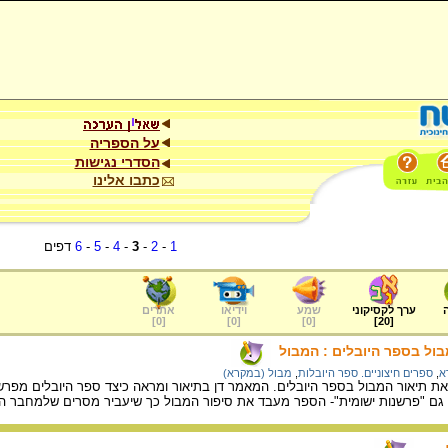
על הספריה
הסדרי נגישות
כתבו אלינו
1
-
2
-
3
-
4
-
5
-
6
דפים
ערך לקסיקוני
שמע
וידיאו
אתרים
]
0
[
]
0
[
]
0
[
]
20
[
בול בספר היובלים : המבול
א
,
ספרים חיצוניים. ספר היובלות
,
מבול (במקרא)
ת תיאור המבול בספר היובלים. המאמר דן בתיאור ומראה כיצד ספר היובלים מפר
גם "פרשנות ישומית"- הספר מעבד את סיפור המבול כך שיעביר מסרים שלמחבר ה