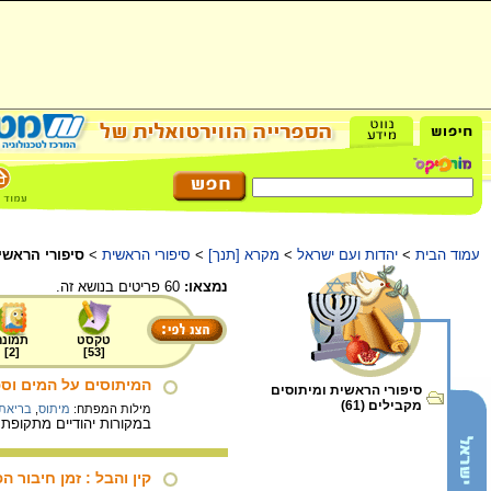
עמוד הבית
>
יהדות ועם ישראל
>
מקרא [תנך]
>
סיפורי הראשית
>
סיפורי הראשי
נמצאו:
60 פריטים בנושא זה.
טקסט
תמונה
]
2
[
]
53
[
המיתוסים על המים וספ
סיפורי הראשית ומיתוסים
מקבילים (61)
מילות המפתח:
מיתוס
,
בריאת 
במקורות יהודיים מתקופת 
קין והבל : זמן חיבור 