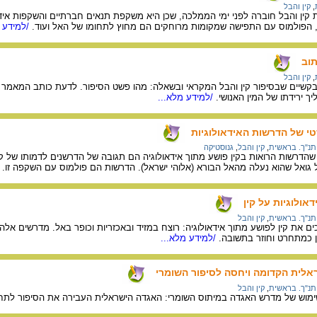
,
קין והבל
ין והבל חוברה לפני ימי הממלכה, שכן היא משקפת תנאים חברתיים והשקפות אידא
ם, הפולמוס עם התפישה שמקומות מרוחקים הם מחוץ לתחומו של האל ועוד.
/למידע מ
תוב
,
קין והבל
קשיים שבסיפור קין והבל המקראי ובשאלה: מהו פשט הסיפור. לדעת כותב המאמר ס
 ירידתו של המין האנושי.
/למידע מלא...
טי של הדרשות האידאולוגיות
תנ"ך. בראשית
,
קין והבל
,
גנוסטיקה
הדרשות הרואות בקין פושע מתוך אידאולוגיה הם תגובה של הדרשנים לדמותו של קי
גואל שהוא נעלה מהאל הבורא (אלוהי ישראל). הדרשות הם פולמוס עם השקפה זו.
/
אולוגיות על קין
תנ"ך. בראשית
,
קין והבל
 את קין לפושע מתוך אידאולוגיה: רוצח במזיד ובאכזריות וכופר באל. מדרשים אל
ן כמתחרט וחוזר בתשובה.
/למידע מלא...
ראלית הקדומה ויחסה לסיפור השומרי
תנ"ך. בראשית
,
קין והבל
מוש של מדרש האגדה במיתוס השומרי: האגדה הישראלית העבירה את הסיפור לתח