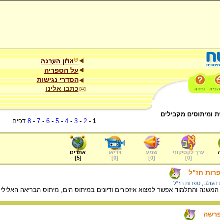
על הספריה
הסדרי נגישות
כתבו אלינו
ת ומיתוסים מקבילים
1
-
2
-
3
-
4
-
5
-
6
-
7
-
8
דפים
ערך לקסיקוני
שמע
וידיאו
אתרים
]
5
[
]
0
[
]
0
[
]
0
[
רות חז"ל
העולם
,
ספרות חז"ל
המשנה והתלמוד אפשר למצוא איזכורים ודיונים במיתוס הים, מיתוס הבריאה האלילי
הפרשה