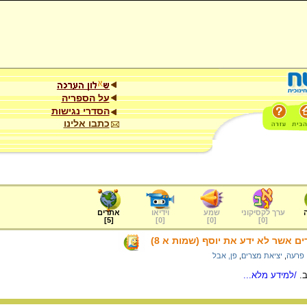
על הספריה
הסדרי נגישות
כתבו אלינו
ערך לקסיקוני
שמע
וידיאו
אתרים
]
5
[
]
0
[
]
0
[
]
0
[
ם אשר לא ידע את יוסף (שמות א 8)
פרעה
,
יציאת מצרים
,
פן, אבל
/למידע מלא...