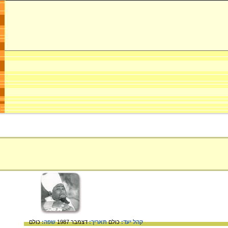
קהל יעד:
כולם
תאריך:
דצמבר 1987
שפה:
כולם