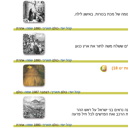
בשמות י"ב ל"א, בעיצומה של מכת בכורות, באישון לילה,
קהל יעד:
כולם
תאריך:
1880
שפה:
אחרת
פר בבמדבר י"ג. המרגלים ששלח משה לתור את ארץ כנען
קהל יעד:
כולם
תאריך:
1880
שפה:
אחרת
ט 18)
קהל יעד:
כולם
תאריך:
דצמבר 1987
שפה:
כולם
שמות י"ד. בראש התמונה נראים בני ישראל על ראש ההר
את הרכב ואת הפרשים לכל חיל פרעה
קהל יעד:
כולם
תאריך:
1880
שפה:
אחרת