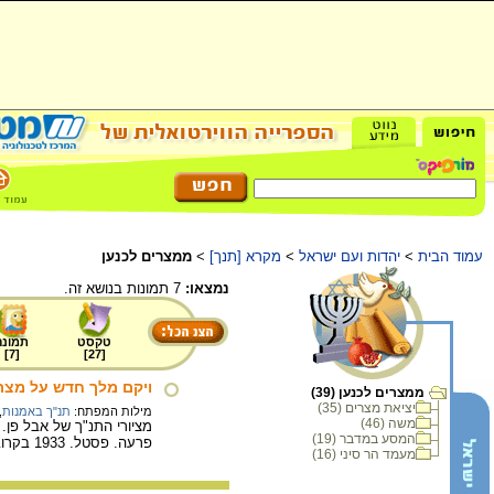
עמוד הבית
>
יהדות ועם ישראל
>
מקרא [תנך]
>
ממצרים לכנען
נמצאו:
7 תמונות בנושא זה.
טקסט
תמונה
]
7
[
]
27
[
ויקם מלך חדש על מצרי
ממצרים לכנען (39)
יציאת מצרים (35)
מילות המפתח:
תנ"ך באמנות
,
משה (46)
מציורי התנ"ך של אבל פן.
המסע במדבר (19)
פרעה. פסטל. 1933 בקרוב.
מעמד הר סיני (16)