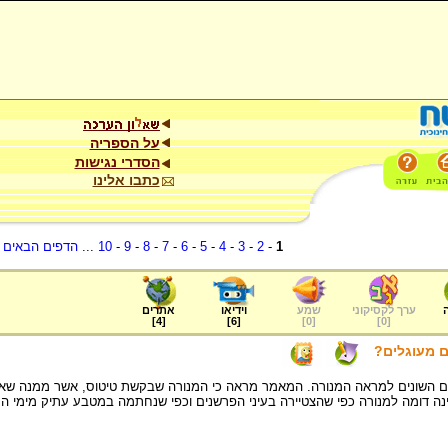
על הספריה
הסדרי נגישות
כתבו אלינו
1
-
2
-
3
-
4
-
5
-
6
-
7
-
8
-
9
-
10
...
הדפים הבאים
.
ערך לקסיקוני
שמע
וידיאו
אתרים
]
4
[
]
6
[
]
0
[
]
0
[
ם מעוגלים?
ם השונים למראה המנורה. המאמר מראה כי המנורה שבקשת טיטוס, אשר ממנה שאב
נה דומה למנורה כפי שהצטיירה בעיני הפרשנים וכפי שנחתמה במטבע עתיק מימי ה