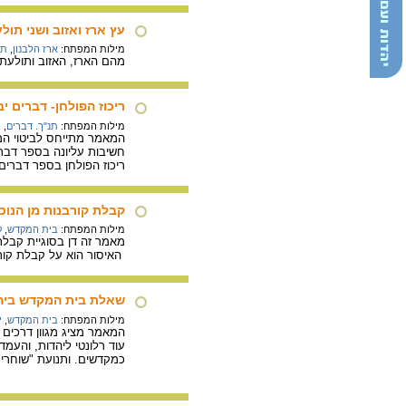
עץ ארז ואזוב ושני תול
מילות המפתח:
ארז הלבנון
,
תו
מהם הארז, האזוב ותולעת
ריכוז הפולחן- דברים יב
מילות המפתח:
תנ"ך. דברים
,
י
המאמר מתייחס לביטוי המ
חשיבות עליונה בספר דברי
ריכוז הפולחן בספר דברים
קבלת קורבנות מן הנוכ
מילות המפתח:
בית המקדש
,
ק
מאמר זה דן בסוגיית קבלת
האיסור הוא על קבלת קור
שאלת בית המקדש ביהד
מילות המפתח:
בית המקדש
,
י
המאמר מציג מגוון דרכי
עוד רלונטי ליהדות, והעמד
כמקדשים. ותנועת "שוחרי