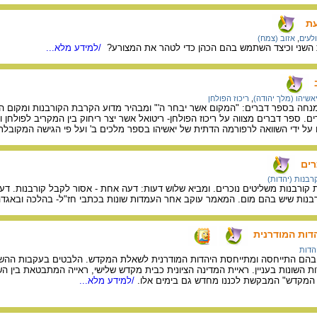
עת
לעים
,
אזוב (צמח)
 השני וכיצד השתמש בהם הכהן כדי לטהר את המצורע?
/למידע מלא...
אשיהו (מלך יהודה)
,
ריכוז הפולחן
נחה בספר דברים: "המקום אשר יבחר ה'" ומבהיר מדוע הקרבת הקורבנות ומקום ה
ם. ספר דברים מצווה על ריכוז הפולחן- ריטואל אשר יצר ריחוק בין המקריב לפולחן
 על ידי השוואה לרפורמה הדתית של יאשיהו בספר מלכים ב' ועל פי הגישה המקוב
רים
רבנות (יהדות)
 קורבנות משליטים נוכרים. ומביא שלוש דעות: דעה אחת - אסור לקבל קורבנות. דעה
בנות שיש בהם מום. המאמר עוקב אחר העמדות שונות בכתבי חז"ל- בהלכה ובאגדה
ות המודרנית
הדות
ם בהם התייחסה ומתייחסת היהדות המודרנית לשאלת המקדש. הלבטים בעקבות הה
ות השונות בעניין. ראיית המדינה הציונית כבית מקדש שלישי, ראייה המתבטאת בין ה
 המקדש" המבקשת לכננו מחדש גם בימים אלו.
/למידע מלא...