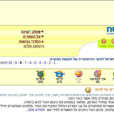
על הספריה
הסדרי נגישות
כתבו אלינו
ץ ישראל לחקר ההיסטוריה של תקופת המקרא
1
-
2
-
3
-
4
-
5
-
6
-
7
-
8
-
9
-
10
דפים
ערך לקסיקוני
שמע
וידיאו
אתרים
]
22
[
]
17
[
]
0
[
]
5
[
ים על לכיש
ה (ממלכה)
,
מזרח קדום
,
ארכיאולוגיה מקראית
,
אשור
,
תנ"ך. מלכים
,
תנ"ך. ישעיהו
,
נינוה (עיר קדומה
ן סנחריב מלך אשור בעיר נינוה.
חד מחדרי הארמון, ומתאר במפורט את כיבוש העיר לכיש ביהודה.
שוריים מסתערים על גבי המדרון התלול המקיף את העיר. מלפנים מסתערים חיילים
עים. מכיוון העיר ניתכים על האשורים לפידי אש.
/למידע מלא...