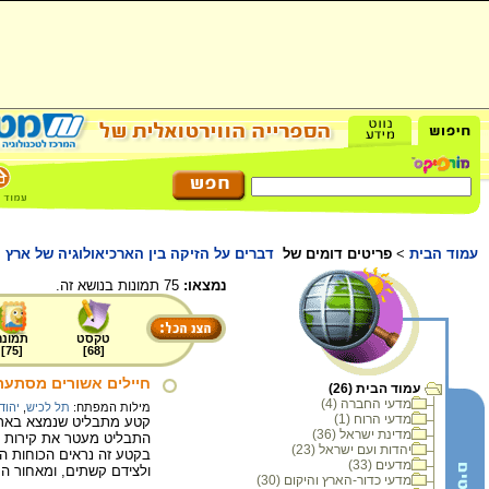
עמוד הבית
>
פריטים דומים של
דברים על הזיקה בין הארכיאולוגיה של אר
נמצאו:
75 תמונות בנושא זה.
טקסט
תמונה
]
75
[
]
68
[
חיילים אשורים מסתער
עמוד הבית (26)
מדעי החברה (4)
מילות המפתח:
תל לכיש
,
יהוד
מדעי הרוח (1)
קטע מתבליט שנמצא בארמו
מדינת ישראל (36)
התבליט מעטר את קירות א
יהדות ועם ישראל (23)
בקטע זה נראים הכוחות הא
מדעים (33)
ולצידם קשתים, ומאחור הקל
מדעי כדור-הארץ והיקום (30)