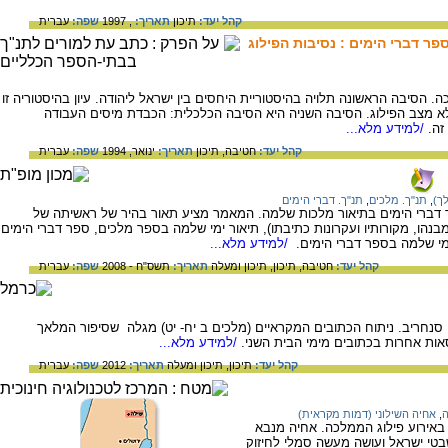
קהל יעד:
תיכון
תאריך:
, 1997
שפה:
עברית
ר דברי הימים : נסיבות הפילוג
 הסיבה הראשונה תלויה בהיסטוריית היחסים בין ישראל ליהודה. עיון בהיסטוריה זו
 מצב הפילוג. הסיבה השניה היא הסיבה הכלכלית: הכבדת מיסים העבודה
זה.
/למידע מלא...
קהל יעד:
חטיבה,
תיכון
תאריך:
ינואר, 1994
שפה:
עברית
ך)
,
תנ"ך. מלכים
,
תנ"ך. דברי הימים
דברי הימים בתיאור מלכות שלמה. המאמר מציע תאור בהיר של ראשיתה של
בנהו, מקורותיו ועקרונות כתיבתו), תיאור ימי שלמה בספר מלכים, ספר דברי הימים
ימי שלמה בספר דברי הימים.
/למידע מלא...
קהל יעד:
חטיבה,
תיכון,
תיכון ומעלה
תאריך:
תשס"ח - 2008
שפה:
עברית
סנחריב. ניתוח הכתובים המקראיים (מלכים ב יח- יט) מגלה שסיפור המלאך
ת אחרות בכתובים מימי הבית השני.
/למידע מלא...
קהל יעד:
תיכון,
תיכון ומעלה
תאריך:
2012
שפה:
עברית
ה
,
אחיה השילוני (דמות מקראית)
 באירוע פילוג הממלכה. אחיה מנבא
טי ישראל ועושה מעשה סמלי לחיזוק