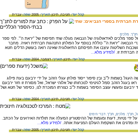
קהל יעד:
חטיבה,
תיכון
תאריך:
2005
שפה:
עברית
רת חברתית בספרי הנביאים: שתי
תנ"ך. מלכים
 ספר מלכים לאידאולוגיה של הנבואה מגלה שתי תפיסות של "יראת ה'". לפי ספר
דברי הנבואה "יראת ה'" כוללת בנוסף על הפולחן התנהגות חברתית ראויה. מחבר
בות השליטות עיצבו את תפיסתם התיאולוגית שאינה רואה בעושק הדלים חטא
 חברתית זו.
/למידע מלא...
קהל יעד:
תיכון
תאריך:
דצמבר, 2004
שפה:
עברית
 העגל בשמות ל"ב ובין סיפור ייסוד פולחן עגלי הזהב על ידי ירבעם בעת פילוג
 בעגל הזהב סמל לגיטימי לנוכחותו של אלוהי ישראל, ואל מסורת זו חזר ירבעם
גד ירבעם ומעשיו עוצב הסיפור בשמות ל"ב כצורתו המוכרת לנו, כסיפור של חטא ושל
קהל יעד:
חטיבה,
תיכון
תאריך:
2004
שפה:
עברית
ל
,
תנ"ך. מלכים
,
תנ"ך. דברי הימים
על ידי נטיות, דעות ומגמות של ההיסטוריון המעלה את תולדות האירועים על הכתב.
 ומדגים את השקפות העולם המניעות אותה.
/למידע מלא...
קהל יעד:
חטיבה,
תיכון
תאריך:
2005
שפה:
עברית