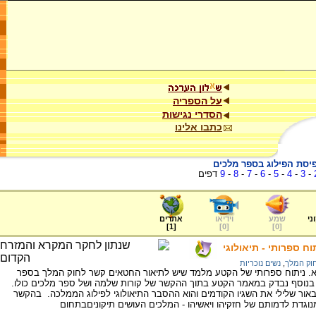
על הספריה
הסדרי נגישות
כתבו אלינו
יסת הפילוג בספר מלכים
-
3
-
4
-
5
-
6
-
7
-
8
-
9
דפים
ני
שמע
וידיאו
אתרים
]
1
[
]
0
[
]
0
[
ח ספרותי - תיאולוגי
וק המלך
,
נשים נוכריות
א. ניתוח ספרותי של הקטע מלמד שיש לתיאור החטאים קשר לחוק המלך בספר
. בנוסף נבדק במאמר הקטע בתוך ההקשר של קורות שלמה ושל ספר מלכים כולו.
ור שלילי את השגיו הקודמים והוא ההסבר התיאולוגי לפילוג הממלכה. בהקשר
וגדת לדמותם של חזקיהו ויאשיהו - המלכים העושים תיקוניםבתחום