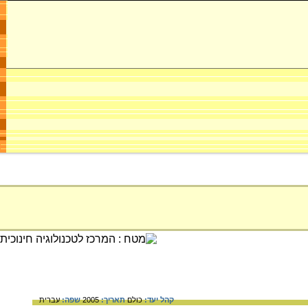
קהל יעד:
כולם
תאריך:
2005
שפה:
עברית