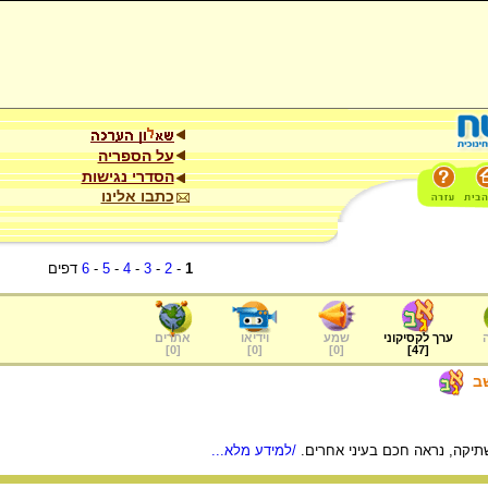
על הספריה
הסדרי נגישות
כתבו אלינו
1
-
2
-
3
-
4
-
5
-
6
דפים
ערך לקסיקוני
שמע
וידיאו
אתרים
]
0
[
]
0
[
]
0
[
]
47
[
ב
יקה, נראה חכם בעיני אחרים.
/למידע מלא...