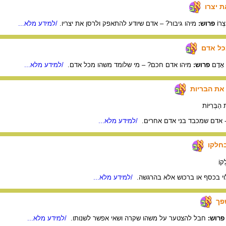
ת יצרו
צְרוֹ
פרוש:
מיהו גיבור? – אדם שיודע להתאפק ולרסן את יצריו.
/למידע מלא...
כל אדם
ל אָדָם
פרוש:
מיהו אדם חכם? – מי שלומד משהו מכל אדם.
/למידע מלא...
את הבריות
הַבְּרִיּוֹת
- אדם שמכבד בני אדם אחרים.
/למידע מלא...
חלקו
ְקוֹ
וי בכסף או ברכוש אלא בהרגשה.
/למידע מלא...
פך
פרוש:
חבל להצטער על משהו שקרה ושאי אפשר לשנותו.
/למידע מלא...