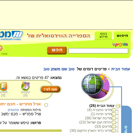
עמוד הבית
>
פריטים דומים של
טוב שם משמן טוב
נמצאו:
47 פריטים בנושא זה.
טקסט
תמונה
]
0
[
]
0
[
אויל מחריש - חכם יחש
עמוד הבית (26)
מדעי החברה (4)
מילות המפתח:
פתגמים
אֱוִיל מַחֲרִישׁ – חָכָם יֵחָשֵׁב
מדעי הרוח (1)
מדינת ישראל (36)
יהדות ועם ישראל (23)
פרושו:
טיפש ששומר על שת
מדעים (33)
מדעי כדור-הארץ והיקום (30)