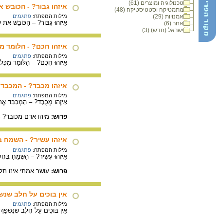
טכנולוגיה ומוצרים (61)
איזהו גבור? - הכובש א
מתמטיקה וסטטיסטיקה (48)
אמנויות (29)
מילות המפתח:
פתגמים
אֵיזֶהוּ גִּבּוֹר? – הַכּוֹבֵשׁ אֶת יִ
אחר (6)
ישראל (חדש) (3)
איזהו חכם? - הלומד מ
מילות המפתח:
פתגמים
אֵיזֶהוּ חָכָם? – הַלּוֹמֵד מִכָּ
איזהו מכבד? - המכבד 
מילות המפתח:
פתגמים
אֵיזֶהוּ מְכֻבָּד? – הַמְּכַבֵּד אֶת 
פרוש:
מיהו אדם מכובד? 
איזהו עשיר? - השמח ב
מילות המפתח:
פתגמים
אֵיזֶהוּ עָשִׁיר? – הַשָּׂמֵחַ בְּחֶל
פרוש:
עושר אמתי אינו תל
אין בוכים על חלב שנש
מילות המפתח:
פתגמים
אֵין בּוֹכִים עַל חָלָב שֶׁנִּשְׁפַּךְ