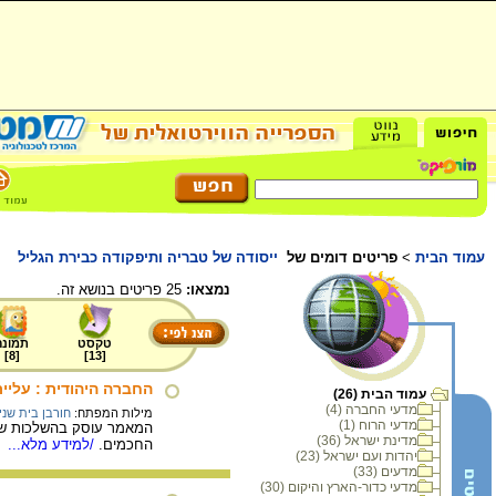
עמוד הבית
>
פריטים דומים של
ייסודה של טבריה ותיפקודה כבירת הגליל
נמצאו:
25 פריטים בנושא זה.
טקסט
תמונה
]
8
[
]
13
[
החברה היהודית : עליי
עמוד הבית (26)
מדעי החברה (4)
מילות המפתח:
חורבן בית שני
מדעי הרוח (1)
המאמר עוסק בהשלכות של 
מדינת ישראל (36)
החכמים.
/למידע מלא...
יהדות ועם ישראל (23)
מדעים (33)
מדעי כדור-הארץ והיקום (30)