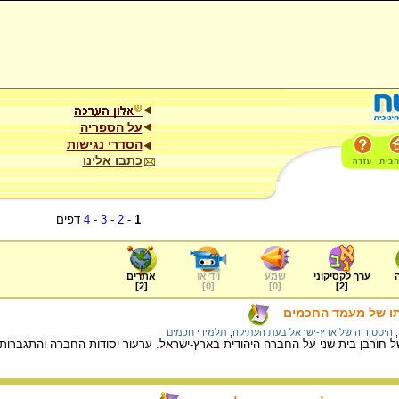
על הספריה
הסדרי נגישות
כתבו אלינו
1
-
2
-
3
-
4
דפים
ערך לקסיקוני
שמע
וידיאו
אתרים
]
2
[
]
0
[
]
0
[
]
2
[
תו של מעמד החכמים
,
היסטוריה של ארץ-ישראל בעת העתיקה
,
תלמידי חכמים
חורבן בית שני על החברה היהודית בארץ-ישראל. ערעור יסודות החברה והתגברות כ