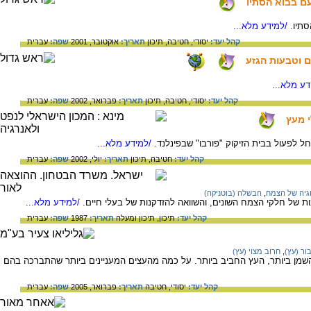
ם בבוא הסתיו
תיו.
/למידע מלא...
קהל יעד:
יסודי,
חטיבה,
תיכון
תאריך:
אוקטובר, 2001
שפה:
עברית
ם וטבעות הגזע
ע מלא...
קהל יעד:
יסודי,
חטיבה,
תיכון
תאריך:
פברואר, 2002
שפה:
עברית
י מעץ
ל לפעול בבית הזיקוק "פורבו" שבפינלנד.
/למידע מלא...
קהל יעד:
חטיבה,
תיכון
תאריך:
יולי, 2002
שפה:
עברית
וגיה של הצמח
,
הבשלה (בוטניקה)
ת של חלקי הצמח השונים, והשוואה להזדקנות של בעלי חיים.
/למידע מלא...
קהל יעד:
תיכון,
תיכון ומעלה
תאריך:
1987
שפה:
עברית
ור (עץ)
,
חרוב מצוי (עץ)
השמן ביותר, העץ החביב ביותר. על כמה מהעצים המעניינים ביותר שהתברכה בהם
קהל יעד:
יסודי,
חטיבה
תאריך:
פברואר, 2005
שפה:
עברית