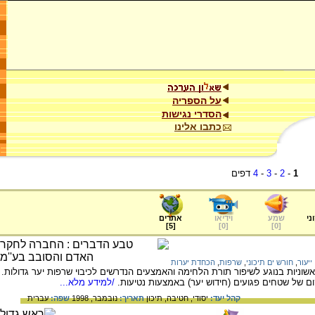
על הספריה
הסדרי נגישות
כתבו אלינו
1
-
2
-
3
-
4
דפים
ני
שמע
וידיאו
אתרים
]
5
[
]
0
[
]
0
[
ייעור
,
חורש ים תיכוני
,
שרפות
,
הכחדת יערות
שוניות בנוגע לשיפור תורת הלחימה והאמצעים הנדרשים לכיבוי שרפות יער גדולות.
ם של שטחים פגועים (חידוש יער) באמצעות נטיעות.
/למידע מלא...
קהל יעד:
יסודי,
חטיבה,
תיכון
תאריך:
נובמבר, 1998
שפה:
עברית