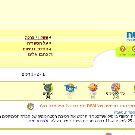
על הספריה
הסדרי נגישות
כתבו אלינו
1
-
2
-
3
דפים
ערך לקסיקוני
שמע
וידיאו
אתרים
]
5
[
]
0
[
]
0
[
]
10
[
של DSM תמורת כ-2 מיליארד דולר
עודית
,
סאביק
ולם.
/למידע מלא...