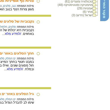
צורות נוף אופייניות ומג
טכנולוגיה ומוצרים (61)
מתמטיקה וסטטיסטיקה (48)
מילות המפתח:
נגב
,
סלעים
,
נו
אמנויות (29)
מגוון צורות הנוף בנגב ה
אחר (6)
ישראל (חדש) (3)
נקבוביות של סלעים שו
מילות המפתח:
סלעים
,
חלחול
נקבוביות היא יכולתו של ה
באחוזים.
/למידע מלא...
חתך הסלעים באזור ים
מילות המפתח:
ים המלח
,
סלע
במבט חטוף בחתך המייצג ש
חול מסוגים שונים. ואילו
ובמלח.
/למידע מלא...
גיל הסלעים באזור ים 
מילות המפתח:
ים המלח
,
סלע
שימו לב להבדל הגדול בגי