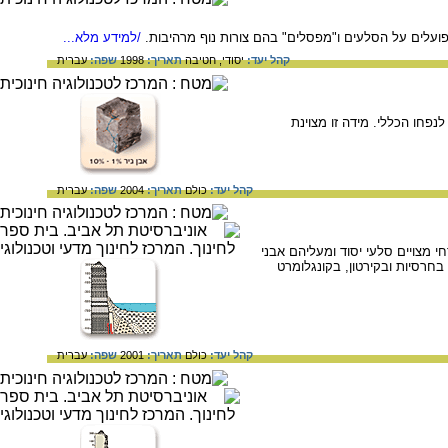
פועלים על הסלעים ו"מפסלים" בהם צורות נוף מרהיבות.
/למידע מלא...
קהל יעד:
יסודי,
חטיבה
תאריך:
1998
שפה:
עברית
נפחו הכללי. מידה זו מצוינת
קהל יעד:
כולם
תאריך:
2004
שפה:
עברית
 מצויים סלעי יסוד ומעליהם אבני
בחרסיות ובקירטון, בקונגלומרט
קהל יעד:
כולם
תאריך:
2001
שפה:
עברית