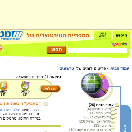
עמוד הבית
>
פריטים דומים של
טרשונים
נמצאו:
21 פריטים בנושא זה.
טקסט
תמונה
]
4
[
]
2
[
"סאביק" רוכשת את עסקי הפטרוכימיה 
עמוד הבית (26)
מדעי החברה (4)
מילות המפתח:
סלעים
,
ערב הס
מדעי הרוח (1)
מדינת ישראל (36)
במזרח התיכון, מהמקום ה- 25 למקום ה- 11 בדרוג חברות הפטרוכימיה בע
יהדות ועם ישראל (23)
מדעים (33)
מדעי כדור-הארץ והיקום (30)