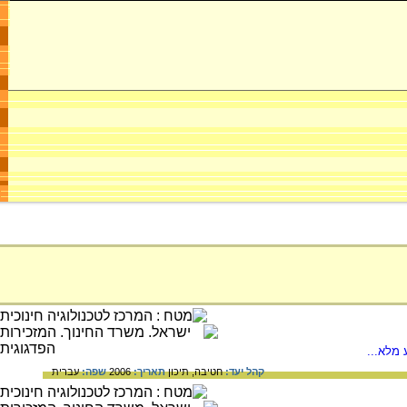
מלא...
קהל יעד:
חטיבה,
תיכון
תאריך:
2006
שפה:
עברית