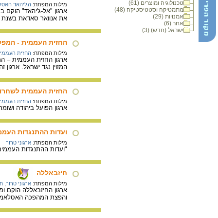
טכנולוגיה ומוצרים (61)
מילות המפתח:
הג'יהאד האסלא
מתמטיקה וסטטיסטיקה (48)
אמנויות (29)
את אנוואר סאדאת בשנת 1981 ואז הארגון פורק על ידי ממשלת מצרים, אבל הוא הוקם מחדש בשנת 1993 והצטרף כאחד מארגוני אל קאעדה.
אחר (6)
ישראל (חדש) (3)
החזית העממית - המפק
מילות המפתח:
החזית העממית 
ארגון החזית העממית – ה
המזוין נגד ישראל. ארגון 
החזית העממית לשחרור
מילות המפתח:
החזית העממית 
ארגון הפועל ביהודה ושומ
ועדות ההתנגדות העממ
מילות המפתח:
ארגוני טרור
"ועדות ההתנגדות העממית"
חיזבאללה
מילות המפתח:
ארגוני טרור
,
חי
ארגון החיזבאללה הוקם ופו
והפצת המהפכה האסלאמית. 