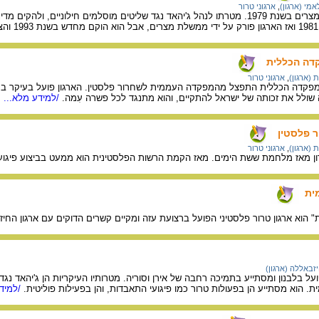
מי (ארגון)
,
ארגוני טרור
ארגון "אל-ג'יהאד" הוקם במצרים בשנת 1979. מטרתו לנהל ג'יהאד נגד שליטים מוסלמים חילונ
דה הכללית
(ארגון)
,
ארגוני טרור
מפקדה הכללית התפצל מהמפקדה העממית לשחרור פלסטין. הארגון פועל בעיקר בסו
זה שולל את זכותה של ישראל להתקיים, והוא מתנגד לכל פשרה עִמה.
/למידע מלא...
 פלסטין
(ארגון)
,
ארגוני טרור
רון מאז מלחמת ששת הימים. מאז הקמת הרשות הפלסטינית הוא ממעט בביצוע פיגוע
ית
 הוא ארגון טרור פלסטיני הפועל ברצועת עזה ומקיים קשרים הדוקים עם ארגון הח
זבאללה (ארגון)
על בלבנון ומסתייע בתמיכה רחבה של אירן וסוריה. מטרותיו העיקריות הן ג'יהאד נ
הוא מסתייע הן בפעולות טרור כמו פיגועי התאבדות, והן בפעילות פוליטית.
/למידע