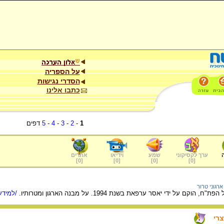
על הספריה
הסדרי נגישות
כתבו אלינו
1
-
2
-
3
-
4
-
5
דפים
ערך לקסיקוני
שמע
וידיאו
אתרים
]
0
[
]
0
[
]
0
[
]
0
[
ארגוני טרור
ם על ידי יאסר ערפאת בשנת 1994. על מבנה הארגון ומטרותיו.
/למידע 
רי