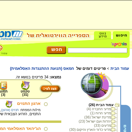
עמוד הבית
>
פריטים דומים של
חמאס (תנועת ההתנגדות האִסלאמית)
נמצאו:
34 פריטים בנושא זה.
טקסט
תמונה
]
3
[
]
31
[
ארגון התנזים
עמוד הבית (26)
מדעי החברה (4)
מילות המפתח:
תנזים (ארגון)
,
מדעי הרוח (1)
התנזים, הזרוע הצבאית של הפת"ח, הוק
מדינת ישראל (36)
יהדות ועם ישראל (23)
מדעים (33)
הג'יהאד האִסלאמי המצ
מדעי כדור-הארץ והיקום (30)