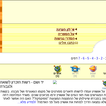
על הספריה
הסדרי נגישות
כתבו אלינו
-
2
-
3
-
4
-
5
-
6
-
7
דפים
ני
שמע
וידיאו
אתרים
]
1
[
]
0
[
]
0
[
אה
י את האמת על אושוויץ ועמדו לרשותו תיאורים מפורטים של מקומו הגאוגרפי ושל מבנהו. בקשות
מגורשים ואת תאי הגזים של אושוויץ זרמו מכיוונים שונים. משרד המלחמה דחה
ה בסברתו שיעילותן של ההפצצות המוצעות "מפוקפקת"? האם היה אפשר לאתר
 שלא נמצאה הדרך למחות את אושויץ מעל פני האדמה?
/למידע מלא...