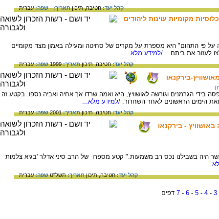
קהל יעד:
חטיבה,
תיכון
תאריך:
-
שפה:
עברית
וסיות מקומיות עוינות ליהודים
על פי התהום" היא מספרת על מקרים של סחיטה ומעילה באמון מצד מקומיים
צו לעזוב את ביתם.
/למידע מלא...
קהל יעד:
חטיבה,
תיכון
תאריך:
1999
שפה:
עברית
אושוויץ-בירקנאו
)
נה ב-1929. משפחתה נתפסה בידי הגרמנים וגורשה לאושוויץ, היא ואמה שרדו אך אחיה ואביה נספו. בקטע זה
ואת הימים הראשונים לאחר השחרור.
/למידע מלא...
קהל יעד:
חטיבה,
תיכון
תאריך:
2001
שפה:
עברית
באושוויץ - בירקנאו
 אשר היה בשבילנו נכס רב משמעות." קטע מספרו של הרב סיני אדלר 'בגיא צלמות
א...
קהל יעד:
חטיבה,
תיכון
תאריך:
תשל"ט
שפה:
עברית
3
-
4
-
5
-
6
-
7
דפים