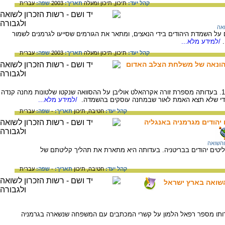
קהל יעד:
תיכון,
תיכון ומעלה
תאריך:
2003
שפה:
עברית
אה
ל השמדת היהודים בידי הנאצים, ומתאר את הגורמים שסייעו לגרמנים לשמור
/למידע מלא...
קהל יעד:
תיכון,
תיכון ומעלה
תאריך:
2003
שפה:
עברית
 הונאה של משלחת הצלב האדום
אוליבן אקרהאלט, זורה, ילידת יוגוסלביה, 1923. בעדותה מספרת זורה אקרהאלט אוליבן על ההסוואה שנקטו שלטונות מחנה קנדה
כדי שלא תצא האמת לאור שבמחנה עוסקים בהשמדה.
/למידע מלא...
קהל יעד:
חטיבה,
תיכון
תאריך:
-
שפה:
עברית
יהודים מגרמניה באנגליה
והשואה
יטים יהודים בבריטניה. בעדותה היא מתארת את תהליך קליטתם של
קהל יעד:
חטיבה,
תיכון
תאריך:
-
שפה:
עברית
השואה בארץ ישראל
פאל, יליד ליפציג, גרמניה, 1924. בעדותו מספר רפאל הלמון על קשרי המכתבים עם המשפחה שנשארה בגרמניה