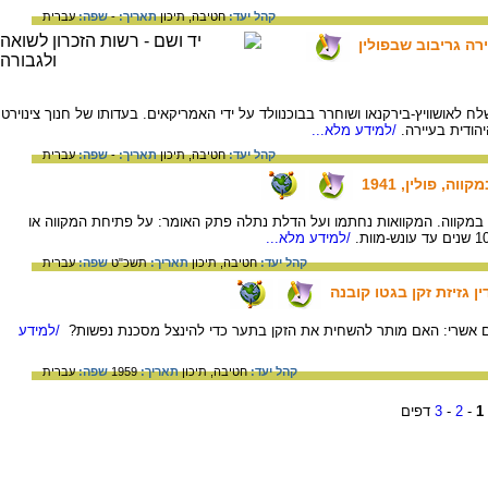
קהל יעד:
חטיבה,
תיכון
תאריך:
-
שפה:
עברית
רה גריבוב שבפולין
19 בגריבו שבפולין. נשלח לאושוויץ-בירקנאו ושוחרר בבוכנוולד על ידי האמריקאים. בעדותו של חנוך צינוירט
הודית בעיירה.
/למידע מלא...
קהל יעד:
חטיבה,
תיכון
תאריך:
-
שפה:
עברית
, פולין, 1941
ול במקווה. המקוואות נחתמו ועל הדלת נתלה פתק האומר: על פתיחת המקווה או
/למידע מלא...
קהל יעד:
חטיבה,
תיכון
תאריך:
תשכ"ט
שפה:
עברית
גזיזת זקן בגטו קובנה
 אשרי: האם מותר להשחית את הזקן בתער כדי להינצל מסכנת נפשות?
/למידע
קהל יעד:
חטיבה,
תיכון
תאריך:
1959
שפה:
עברית
1
-
2
-
3
דפים