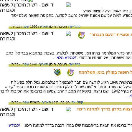
 בית ראשון והיה למצוות עשה:
מודע למות על שם אמונת ישראל נחשב ל'קדוש'. בתקופת השואה נעלם יסוד
קהל יעד:
חטיבה,
תיכון
תאריך:
1990
שפה:
עברית
 וסוגיית "העם הנבחר"
אחר פרוץ המלחמה ברחו הוא ומשפחתו לבלגיה. בשבתו במחבוא בבריסל, כתב
ואת משפחתו, על חוויותיו והרהוריו.
/למידע מלא...
קהל יעד:
חטיבה,
תיכון
תאריך:
1978
שפה:
עברית
 חופות בפולין בזמן המלחמה
הרב שמעון הוברבאנד, נולד ב- 1909 בפולין. בראשית 1940 הגיע לוורשה שם חבר לעמנואל רינגלבלום, נטל חלק בפעילות
פעל התיעוד המחתרתי "עונג שבת". חלק מחיבוריו החשובים רוכזו בספר "קידוש
השם". הרב שמעון הוברבנד נשלח לטרבלינקה בקיץ 1942, ושם נרצח. בקטע זה מסביר הרב שמעון הוברבאנד את הסיבות לריבוי
...
קהל יעד:
חטיבה,
תיכון
תאריך:
תשכ"ט
שפה:
עברית
צווה בקרון בדרך למחנה ריכוז
/למידע