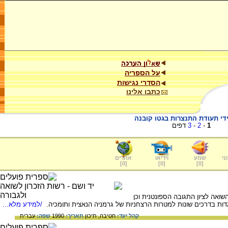
על הספריה
הסדרי נגישות
כתבו אלינו
די תעודת התנצרות בגטו קובנה
1
-
2
-
3
דפים
ני
שמע
וידיאו
אתרים
]
0
[
]
0
[
]
0
[
ואה לציון התגובה הספונטנית וכן
דות בדרכים שונות למטרות הרצחניות של גרמניה הנאצית ותומכיה.
/למידע מלא...
קהל יעד:
חטיבה,
תיכון
תאריך:
1990
שפה:
עברית