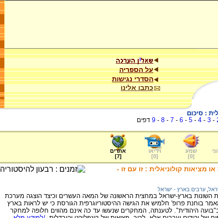
על הספריה
הסדרי נגישות
כתבו אלינו
ת : סיכום
-
3
-
4
-
5
-
6
-
7
-
8
-
9
דפים
ני
שמע
וידיאו
אתרים
]
7
[
]
0
[
]
0
[
 מציאות קולוניאלית : זו עם זו -
ראל
,
ערבים בארץ - ישראל
ות השונות בארץ-ישראל במחצית הראשונה של המאה העשרים וכיצד הוצגה מערכת
המאמר בוחנת פרופ' חלמיש את הגישה ההיסטוריוגרפית הגורסת כי יש לראות בארץ
"בועה היהודית". לטענתה, המחקרים שנעשו עד כה אינם מהווים חלופה למחקר
ם של יהודים וערבים אלא, לרוב, מציאות של קונפליקט והיבדלות.
/למידע מלא...