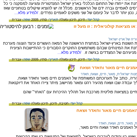
בוחנת את ייחודו של התחום הכלכלי בארץ ישראל המנדטורית ומגיעה למסקנה כי כל
טרסים לאומיים גברה ידם של הראשונים. מכלל זה יש להוציא שיקולים בטחוניים שאז
נכון יותר לדבר על קיומם של שני משקים לאומיים נפרדים.
/למידע מלא...
קהל יעד:
תיכון,
תיכון ומעלה
תאריך:
סתיו, 2005
שפה:
עברית
 מציאות קולוניאלית : זו מעל זו
ריה של ארץ-ישראל
ות השונות בארץ-ישראל במחצית הראשונה של המאה העשרים וכיצד הוצגה מערכת
 בוחנת את המינוחים שבהם משתמשים החוקרים הסבורים כי ההתיישבות הציונית
 מניעיהם של המצדדים בגישה זו.
/למידע מלא...
קהל יעד:
תיכון,
תיכון ומעלה
תאריך:
סתיו, 2005
שפה:
עברית
נים חיים מאור וחאדר ושאח
נות ישראלית
,
מאור, חיים
,
ושאח, חאדר
נהריה, כותב על תערוכתם המשותפת של האמנים חיים מאור וחאדר ושאח,
ך עבודה שבו ושאח מהעיר רהט ומאור מהיישוב מיתר ציירו האחד את דיוקנאות
שחיים במציאות פוליטית מורכבת ועל תהליך ההיכרות עם "האחר" שהם
קהל יעד:
חטיבה,
תיכון,
תיכון ומעלה
שפה:
עברית
אמנים חיים מאור וחאדר ושאח
ת
,
מאור, חיים
,
ושאח, חאדר
ל האמנים חאדר ושאח וחיים מאור,
וויון בין יהודים לערבים בישראל, למציאות של התנגשות בין שתי הקבוצות