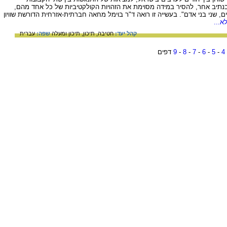
בנתיב אחר, להסיר במידה מסוימת את הזהויות הקולקטיביות של כל אחד מהם,
, שני בני אדם". בעשייה זו רואה ד"ר בוימל מחאה חברתית-אזרחית הדורשת שוויון
א...
קהל יעד:
חטיבה,
תיכון,
תיכון ומעלה
שפה:
עברית
4
-
5
-
6
-
7
-
8
-
9
דפים