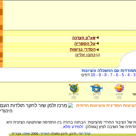
על הספריה
הסדרי נגישות
כתבו אלינו
תמודדות עם ההשכלה והציונות
3
-
4
-
5
-
6
-
7
-
8
-
9
-
10
דפים
ני
שמע
וידיאו
אתרים
]
0
[
]
0
[
]
0
[
יונות המדינית והציונות הדתית
של הציבור החרדי מהציונות: הבחנה ברורה בין התפיסה שהתנועה הציונית היא
דתית של השיבה לציון (גאולה).
/למידע מלא...
קהל יעד:
תיכון,
תיכון ומעלה
תאריך:
2006
שפה:
עברית