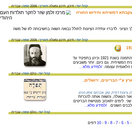
קהל יעד:
תיכון,
תיכון ומעלה
תאריך:
2006
שפה:
עברית
 עקבתא דמשיחא וחידוש התורה
ציוני. לדבריו עתידה הציונות לחולל נבואה השווה בחשיבותה לזו של משה
קהל יעד:
תיכון,
תיכון ומעלה
תאריך:
2006
שפה:
עברית
הרב הראשי (אשכנזי) הראשון בארץ ישראל, שהתמנה בשנת 1921 וכיהן בתפקיד עד
נית המשיחית. גם כיום, יותר משבעים
 הלאומית עצומה.
/למידע מלא...
קהל יעד:
כולם
שפה:
עברית
ץ ע"י הבריטים, ירושלים,
ה
,
ציונות דתית
,
קוק, אברהם יצחק הכהן
ר הגאולה, והשווה אותה להכרזת
שני. לימים יתאכזב מנטישת הבריטים
בנים השונים.
/למידע מלא...
קהל יעד:
כולם
שפה:
עברית
5
-
6
-
7
-
8
-
9
-
10
דפים