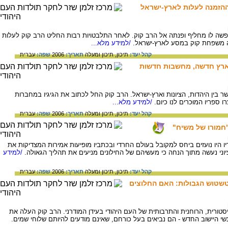
ההזמנה לעלות לארץ-ישראל
לת יפו חיפשה לו מחליף ופנתה אל הרב קוק. לאחר התלבטויות רבות החליט הרב קוק לעלות
/למידע מלא...
קהל יעד:
תיכון,
תיכון ומעלה
תאריך:
2006
שפה:
עברית
 ארץ חדשה, מחשבות חדשות
ר בין היהדות, הציונות וארץ-ישראל. הרב קוק החל לכתוב את הגיגיו במחברות
 ספריו המוּכרים לנו כיום.
/למידע מלא...
קהל יעד:
תיכון,
תיכון ומעלה
תאריך:
2006
שפה:
עברית
"חמורו של משיח"
יו היו נועזים ביחס למקובל בעולם החרדי ובכתביו מופיעות אמירות המצדיקות את
וני נעשה מתוך הנחה כי מעשיהם של החילונים מניעים את תהליך הגאולה.
/למידע
קהל יעד:
תיכון,
תיכון ומעלה
תאריך:
2006
שפה:
עברית
טשטוש הגבולות: האם החלוצים
טורית, הרוחנית והתרבותית של העם היהודי בעידן המודרני. הרב קוק העלה את
נשי היישוב החדש - הם נביאים בעל כורחם, שאינם מודעים להיותם שלוחי שמים.