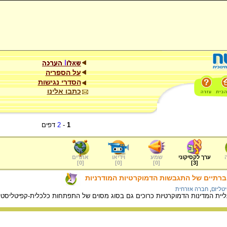
על הספריה
הסדרי נגישות
כתבו אלינו
1
-
2
דפים
ערך לקסיקוני
שמע
וידיאו
אתרים
]
0
[
]
0
[
]
0
[
]
3
[
ברתיים של התגבשות הדמוקרטיות המודרניות
טליזם
,
חברה אזרחית
ליית המדינות הדמוקרטיות כרוכים גם בסוג מסוים של התפתחות כלכלית-קפיטליס