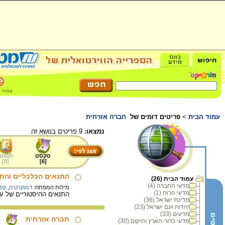
עמוד הבית
>
פריטים דומים של
חברה אזרחית
נמצאו:
9 פריטים בנושא זה.
טקסט
תמונה
]
0
[
]
6
[
התנאים הכלכליים והח
עמוד הבית (26)
מדעי החברה (4)
מילות המפתח:
דמוקרטיה
,
קפי
מדעי הרוח (1)
התנאים ההיסטוריים של ע
מדינת ישראל (36)
יהדות ועם ישראל (23)
מדעים (33)
חברה אזרחית
מדעי כדור-הארץ והיקום (30)