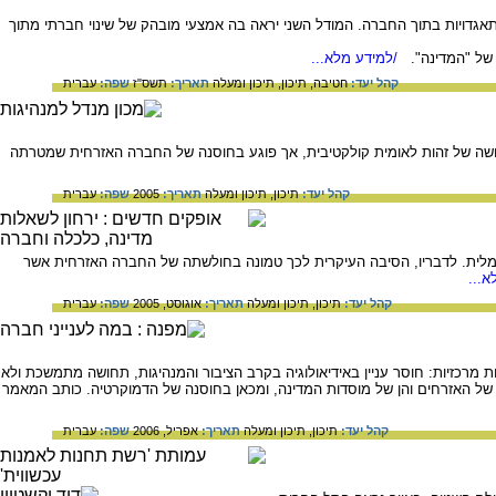
אגדויות בתוך החברה. המודל השני יראה בה אמצעי מובהק של שינוי חברתי מתוך
ו של "המדינה".
/למידע מלא...
קהל יעד:
חטיבה,
תיכון,
תיכון ומעלה
תאריך:
תשס"ז
שפה:
עברית
ושה של זהות לאומית קולקטיבית, אך פוגע בחוסנה של החברה האזרחית שמטרתה
קהל יעד:
תיכון,
תיכון ומעלה
תאריך:
2005
שפה:
עברית
מלית. לדבריו, הסיבה העיקרית לכך טמונה בחולשתה של החברה האזרחית אשר
...
קהל יעד:
תיכון,
תיכון ומעלה
תאריך:
אוגוסט, 2005
שפה:
עברית
מרכזיות: חוסר עניין באידיאולוגיה בקרב הציבור והמנהיגות, תחושה מתמשכת ולא
ן של האזרחים והן של מוסדות המדינה, ומכאן בחוסנה של הדמוקרטיה. כותב המאמר
קהל יעד:
תיכון,
תיכון ומעלה
תאריך:
אפריל, 2006
שפה:
עברית