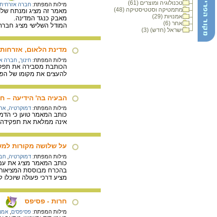
טכנולוגיה ומוצרים (61)
מילות המפתח:
חברה אזרחית
מתמטיקה וסטטיסטיקה (48)
מאמר זה מציג ומנתח שלוש
אמנויות (29)
מאבק כנגד המדינה.
אחר (6)
המודל השלישי מציג חברה א
ישראל (חדש) (3)
מדינת הלאום, אזרחות 
מילות המפתח:
חינוך
,
חברה א
הכותבת מסבירה את תפקיד
להעצים את מקומו של הפר
הבעיה בה' הידיעה – 
מילות המפתח:
דמוקרטיה
,
ארג
כותב המאמר טוען כי הדמ
אינה ממלאת את תפקידה ה
על שלושה מקורות למש
מילות המפתח:
דמוקרטיה
,
חבר
כותב המאמר מציג את עמדת
בהכרח מבוססת המציאות של
מציע דרכי פעולה שיוכלו
חרות - פסיפס
מילות המפתח:
פסיפסים
,
אמנ