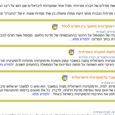
ה מודלים של חברה אזרחית: מודל אחד שמקורותיו ליבראליים שם דגש על ריבוי הת
זרחית כנבנית מתוך זיקות גומלין ופעולה בין שתי ספרות שונות: זו של "החברה" וז
דמוקרטית והתווך בין הפרט לכלל
זרחית
,
לאומיות
ו של המונופול על החינוך בהתגבשותה של מדינת הלאום. מונופול אשר תורם לגיב
ט בתוך המדינה.
/למידע מלא...
חולשת החברה האזרחית
ונים וולונטריים
,
חברה אזרחית
וקרטיה הישראלית נתונה במשבר עמוק והופכת מדמוקרטיה מהותית לדמוקרטיה פור
עיקרי והוא השפעה על מתווה המדיניות של הממשלה בתחומים השונים.
/למידע מלא
בר בדמוקרטיה הישראלית
ה אזרחית
ו, לפיה, הדמוקרטיה הישראלית מצויה במשבר. הוא טוען כי למשבר יש שלוש סיבות 
 איום קיומי וגסיסת מדינת הרווחה. לדבריו, כל אלו פוגעים בדפוסי ההתנהגות ה
 לחזק את התרבות הדמוקרטית בישראל בעתיד.
/למידע מלא...
ות
,
חברה אזרחית