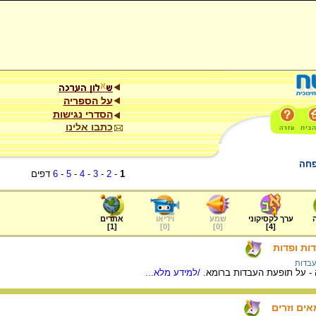
על הספריה
הסדרי נגישות
כתבו אלינו
פחה
1
-
2
-
3
-
4
-
5
-
6
דפים
ערך לקסיקוני
שמע
וידיאו
אתרים
]
1
[
]
0
[
]
0
[
]
4
[
דות ופדות
עבדות
ה - על תופעת העבדות ברומא.
/למידע מלא...
מאים וזרים