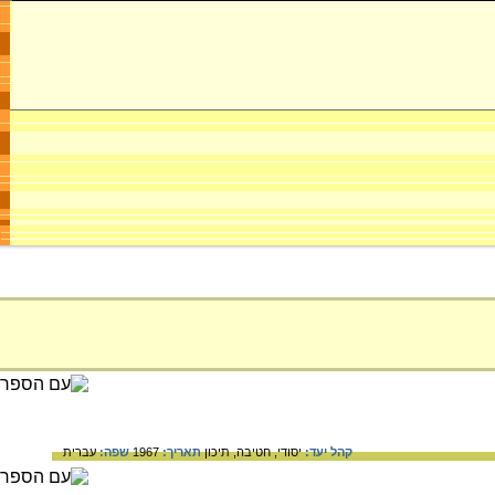
קהל יעד:
יסודי,
חטיבה,
תיכון
תאריך:
1967
שפה:
עברית