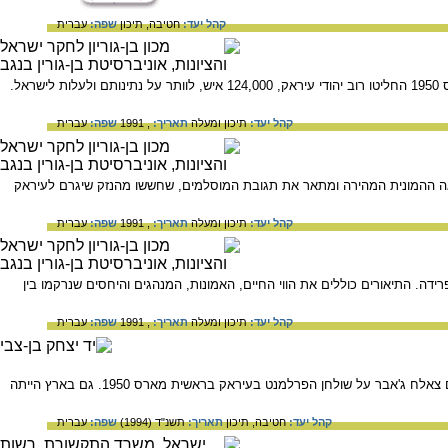
קהל יעד:
חטיבה,
תיכון
שפה:
עברית
עלייתם ההמונית של יהודי עיראק לישראל היתה מבצע מיוחד במינו. בעקבות חקיקת חוק ויתור הנתינות במארס 1950 החליטו רוב יהודי עיראק, 124,000 איש, לוותר על נתינותם ולעלות לישראל.
קהל יעד:
תיכון ומעלה
תאריך:
, 1991
שפה:
עברית
ציאה ההמונית המהירה ומתאר את תגובת המוסלמים, שחששו מהנזק שיגרם לעיראק
קהל יעד:
תיכון ומעלה
תאריך:
, 1991
שפה:
עברית
ה. התיאורים כוללים את הווי החיים, האמונות, המנהגים והיחסים שנרקמו בין
קהל יעד:
תיכון ומעלה
תאריך:
, 1991
שפה:
עברית
מאמר העוסק ביהודי עיראק ובמבוכתם נוכח הצעת החוק המתיר את יציאת היהודים מעיראק, שהניח שר הפנים צאלח ג'אבר על שולחן הפרלמנט בעיראק בראשית מארס 1950. גם בארץ הייתה
קהל יעד:
חטיבה,
תיכון
תאריך:
תשנ"ד (1994)
שפה:
עברית