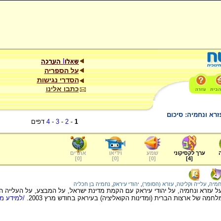
על הספריה
הסדרי נגישות
כתבו אלינו
זרא ונחמיה: סיכום
1
-
2
-
3
-
4
דפים
ערך לקסיקוני
שמע
וידיאו
אתרים
]
0
[
]
0
[
]
0
[
]
4
[
חמיה
,
עלייה וקליטה
,
עזרא (הסופר)
,
יהודי עיראק
,
נחמיה בן חכליה
ל עזרא ונחמיה, על יהודי עיראק עם הקמת מדינת ישראל, על המבצע, על העלייה 
מה של ארצות הברית (ומדינות הקואליציה) בעיראק בחודש מרץ 2003.
/למידע מל