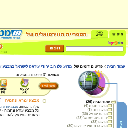
עמוד הבית
>
פריטים דומים של
מדוע עלו רוב יהודי עיראק לישראל במבצע ע
נמצאו:
31 פריטים בנושא זה.
טקסט
תמונה
]
6
[
]
21
[
מבצע עזרא ונחמיה
עמוד הבית (26)
מדעי החברה (4)
מילות המפתח:
מבצע עזרא ונ
מדעי הרוח (1)
על מבצע עזרא ונחמיה - ע
מדינת ישראל (36)
היהודית בעיראק לאחר המלח
יהדות ועם ישראל (23)
מדעים (33)
מדעי כדור-הארץ והיקום (30)