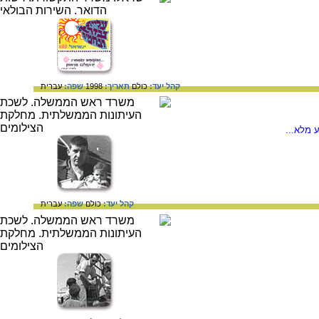
קהל יעד:
כולם
תאריך:
1998
שפה:
עברית
 מלא...
קהל יעד:
כולם
שפה:
עברית