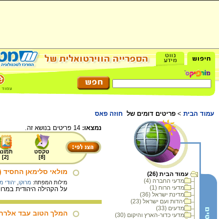
עמוד הבית
>
פריטים דומים של
חוזה פאס
נמצאו:
14 פריטים בנושא זה.
טקסט
תמונה
]
2
[
]
8
[
מולאי סלימאן החסיד (1822 - 1792)
עמוד הבית (26)
מדעי החברה (4)
מילות המפתח:
מרוקו
,
יהודי מ
מדעי הרוח (1)
על הקהילה היהודית במרוק
מדינת ישראל (36)
יהדות ועם ישראל (23)
מדעים (33)
המלך הטוב עבד אלרחמאן (1859 
מדעי כדור-הארץ והיקום (30)