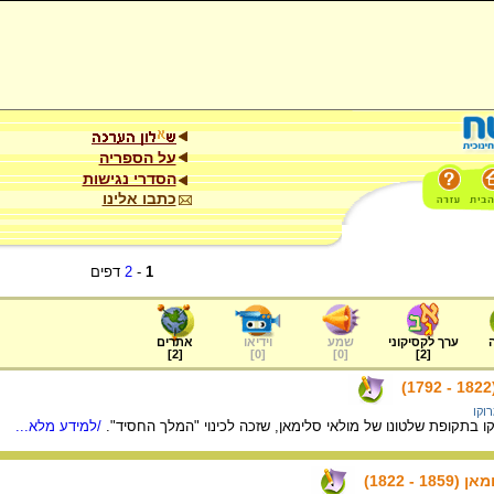
על הספריה
הסדרי נגישות
כתבו אלינו
1
-
2
דפים
ערך לקסיקוני
שמע
וידיאו
אתרים
]
2
[
]
0
[
]
0
[
]
2
[
רוקו
ו בתקופת שלטונו של מולאי סלימאן, שזכה לכינוי "המלך החסיד".
/למידע מלא...
- 1822)