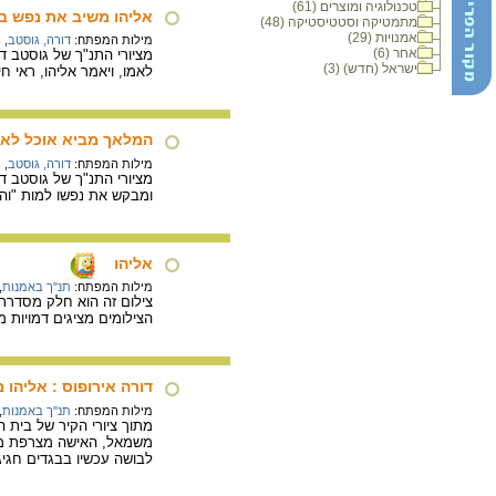
טכנולוגיה ומוצרים (61)
אליהו משיב את נפש ב
מתמטיקה וסטטיסטיקה (48)
אמנויות (29)
מילות המפתח:
דורה, גוסטב
,
ת
אחר (6)
ישראל (חדש) (3)
לאמו, ויאמר אליהו, ראי חי 
המלאך מביא אוכל לאל
מילות המפתח:
דורה, גוסטב
,
ת
ומבקש את נפשו למות "והנה
אליהו
מילות המפתח:
תנ"ך באמנות
,
צילום זה הוא חלק מסדרת ה
הצילומים מציגים דמויות 
דורה אירופוס : אליהו 
מילות המפתח:
תנ"ך באמנות
,
מתוך ציורי הקיר של בית הכנסת בדורה איר
משמאל, האישה מצרפת מושי
לבושה עכשיו בבגדים חגיג