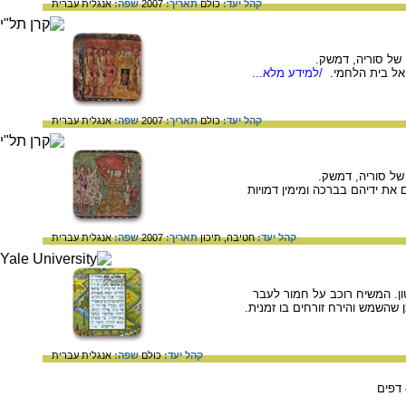
קהל יעד:
כולם
תאריך:
2007
שפה:
אנגלית
עברית
אל בית הלחמי.
/למידע מלא...
קהל יעד:
כולם
תאריך:
2007
שפה:
אנגלית
עברית
 את ידיהם בברכה ומימין דמויות
קהל יעד:
חטיבה,
תיכון
תאריך:
2007
שפה:
אנגלית
עברית
 21.5x17 ס"מ, ספריית הקונגרס, וושינגטון. המשיח רוכב על חמור לעבר
 שהשמש והירח זורחים בו זמנית.
קהל יעד:
כולם
שפה:
אנגלית
עברית
דפים