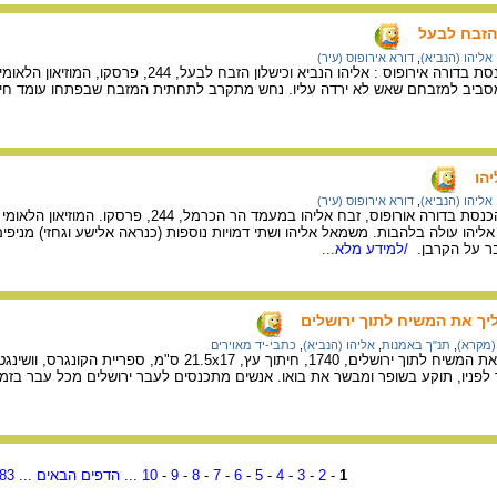
 הזבח לבעל
אליהו (הנביא)
,
דורא אירופוס (עיר)
וס : אליהו הנביא וכישלון הזבח לבעל, 244, פרסקו, המוזיאון הלאומי של סוריה, דמשק.
מסביב למזבחם שאש לא ירדה עליו. נחש מתקרב לתחתית המזבח שבפתחו עומד חי
יהו
אליהו (הנביא)
,
דורא אירופוס (עיר)
רופוס, זבח אליהו במעמד הר הכרמל, 244, פרסקו. המוזיאון הלאומי של סוריה, דמשק.
יהו עולה בלהבות. משמאל אליהו ושתי דמויות נוספות (כנראה אלישע וגחזי) מניפים
בר על הקרבן.
/למידע מלא...
ליך את המשיח לתוך ירושלים
(מקרא)
,
תנ"ך באמנות
,
אליהו (הנביא)
,
כתבי-יד מאוירים
הגדת ונציה - אליהו מוליך את המשיח לתוך ירושלים, 1740, חיתוך עץ,
ך לפניו, תוקע בשופר ומבשר את בואו. אנשים מתכנסים לעבר ירושלים מכל עבר בזמן
1
-
2
-
3
-
4
-
5
-
6
-
7
-
8
-
9
-
10
...
הדפים הבאים
...
83