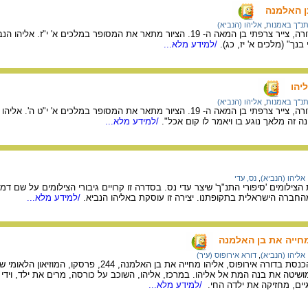
ן האלמנה
נ"ך באמנות
,
אליהו (הנביא)
מציורי התנ"ך של גוסטב דורה, צייר צרפתי בן המאה ה- 19. הציור מתאר את המסופר במלכ
בנך" (מלכים א' יז, כג).
/למידע מלא...
יהו
נ"ך באמנות
,
אליהו (הנביא)
מציורי התנ"ך של גוסטב דורה, צייר צרפתי בן המאה ה- 19. הציור מתאר את המסופר במל
 זה מלאך נוגע בו ויאמר לו קום אכל".
/למידע מלא...
אליהו (הנביא)
,
נס, עדי
צילומים 'סיפורי התנ"ך' שיצר עדי נס. בסדרה זו קרויים גיבורי הצילומים על שם דמ
מהחברה הישראלית בתקופתנו. יצירה זו עוסקת באליהו הנביא.
/למידע מלא...
מחייה את בן האלמנה
אליהו (הנביא)
,
דורא אירופוס (עיר)
ופוס, אליהו מחייה את בן האלמנה, 244, פרסקו, המוזיאון הלאומי של סוריה, דמשק.
טה את בנה המת אל אליהו. במרכז, אליהו, השוכב על כורסה, מרים את ילד, וידי אלו
יים, מחזיקה את ילדה החי.
/למידע מלא...