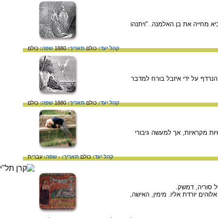
ים א' י"ז. אליהו הנביא מחייה את בן האלמנה. "ויתנהו
קהל יעד:
כולם
תאריך:
1880
שפה:
כולם
כים א' י"ט ה'. אליהו הנרדף על ידי איזבל בורח למדבר
קהל יעד:
כולם
תאריך:
1880
שפה:
כולם
ויות מקראיות, אך למעשה גיבורי
קהל יעד:
כולם
תאריך:
-
שפה:
עברית
הים יורדת אליו. מימין, האישה,