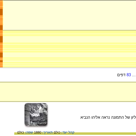
..
83
דפים
לכים ב' ב'. בחלק העליון של התמונה נראה אליהו הנביא
קהל יעד:
כולם
תאריך:
1880
שפה:
כולם