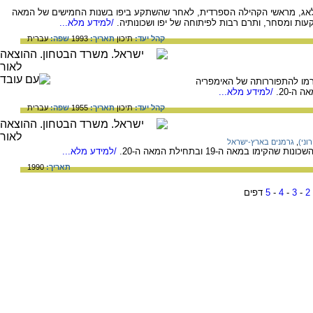
לאג, מראשי הקהילה הספרדית, לאחר שהשתקע ביפו בשנות החמישים של המאה
/למידע מלא...
קהל יעד:
תיכון
תאריך:
1993
שפה:
עברית
ו להתפוררותה של האימפריה
/למידע מלא...
קהל יעד:
תיכון
תאריך:
1955
שפה:
עברית
וני)
,
גרמנים בארץ-ישראל
ו במאה ה-19 ובתחילת המאה ה-20.
/למידע מלא...
תאריך:
1990
2
-
3
-
4
-
5
דפים