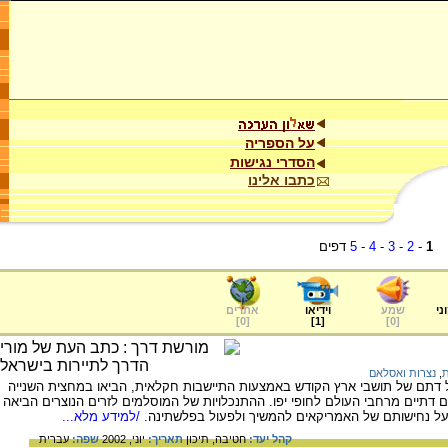
על הספריה
הסדרי נגישות
כתבו אלינו
1
-
2
-
3
-
4
-
5
דפים
ני
שמע
וידיאו
אתרים
]
0
[
]
1
[
]
0
[
ת
,
נצרות ואסלאם
ל דתם של תושבי ארץ הקודש באמצעות התיישבות חקלאית, הביאו במחצית השנייה
ידיאליסטים דתיים מרחבי העולם לחופי יפו. ההתנכלויות של המוסלמים לזרים הנוצרים הביאה
על נחישותם של האמריקאים להמשיך ולפעול בפלשתינה.
/למידע מלא...
קהל יעד:
חטיבה,
תיכון
תאריך:
יוני, 2002
שפה:
עברית