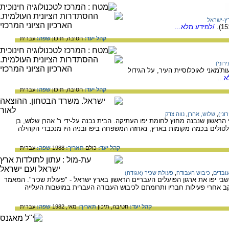
ץ-ישראל
/למידע מלא...
קהל יעד:
חטיבה,
תיכון
שפה:
עברית
רוני)
יחס השלטון העות'מאני לאוכלוסיית העיר, על הגידול
...
קהל יעד:
חטיבה,
תיכון
שפה:
עברית
וני)
,
שלוש, אהרן
,
נווה צדק
בית היהודי הראשון שנבנה מחוץ לחומת יפו העתיקה. הבית נבנה על-ידי ר' אהרן שלוש, בן
 מאלג'יר ב- 1840. לאחר טלטולים בכמה מקומות בארץ, נאחזה המשפחה ביפו ובניה היו מנכבדי הקהילה
קהל יעד:
כולם
תאריך:
1988
שפה:
עברית
עובדים
,
כיבוש העבודה
,
פעולת שכיר (אגודה)
דים תימנים תושבי יפו את ארגון הפועלים העבריים הראשון בארץ ישראל - "פעולת שכיר". המאמר
ב אחרי פעילות חבריו ותרומתם לכיבוש העבודה העברית במושבות העלייה
קהל יעד:
חטיבה,
תיכון
תאריך:
מאי, 1982
שפה:
עברית