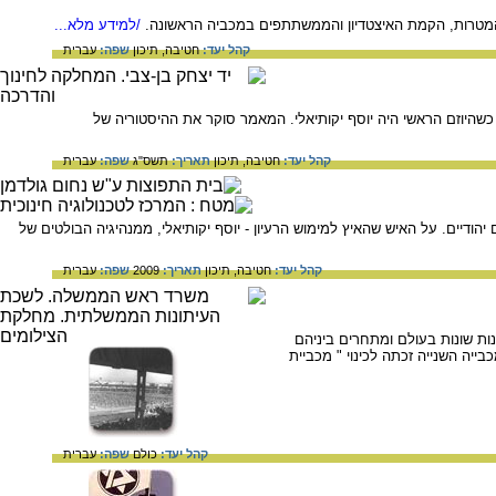
/למידע מלא...
קהל יעד:
חטיבה,
תיכון
שפה:
עברית
יון של כינוס עולמי של כל הספורטאים היהודים - שכונה 'מכבייה' - הועלה במחצית השנייה של שנות ה - 20, כשהיוזם הראשי היה יוסף יקותיאלי. המאמר סוקר את ההיסטוריה של
קהל יעד:
חטיבה,
תיכון
תאריך:
תשס"ג
שפה:
עברית
לקיים מעין משחקים אולימפיים יהודיים. על האיש שהאיץ למימוש הרעיון - יוסף יקותיאלי, ממנהיגיה הבולטים של
קהל יעד:
חטיבה,
תיכון
תאריך:
2009
שפה:
עברית
ות שונות בעולם ומתחרים ביניהם
יה השנייה זכתה לכינוי " מכביית
קהל יעד:
כולם
שפה:
עברית