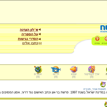
על הספריה
הסדרי נגישות
כתבו אלינו
ערך לקסיקוני
שמע
וידיאו
אתרים
]
0
[
]
0
[
]
0
[
]
0
[
תאונות אוויר
,
מכביה
רעי, אסון המסוקים בשאר-יישוב, והתמוטטות הגשר בטקס פתיחת המכביה ה-15.