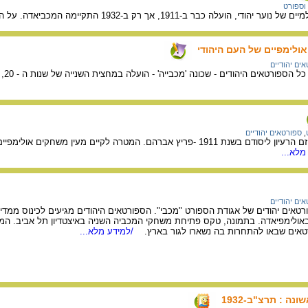
וספורט
אך רק ב-1932 התקיימה המכביאדה. על המטרות, הקמת האיצטדיון והממשתתפים במכביה הראשונה.
ולימפיים של העם היהודי
ים יהודיים
הרע
,
ספורטאים יהודיים
על משחקי המכבייה ועל יוזם הרעיון ליסודם בשנת 1911 -פריץ אברהם. המטרה 
מלא...
ים יהודיים
רטאים יהודים של אגודת הספורט "מכבי". הספורטאים היהודים מגיעים לכינוס ממדינ
באולימפיאדה. בתמונה, טקס פתיחת משחקי המכביה השניה באיצטדיון תל אביב. המכבי
רטאים שבאו להתחרות בה נשארו לגור בארץ.
/למידע מלא...
ה : תרצ"ב-1932