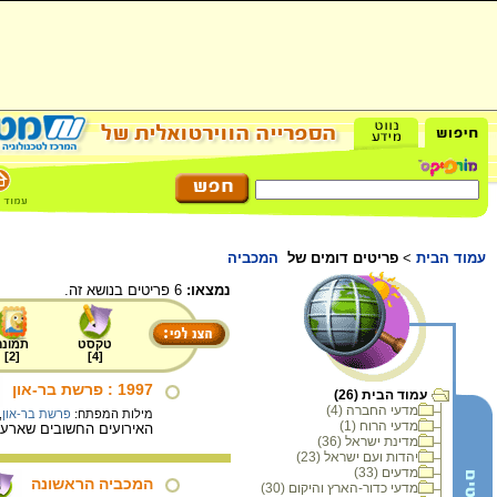
עמוד הבית
>
פריטים דומים של
המכביה
נמצאו:
6 פריטים בנושא זה.
טקסט
תמונה
]
2
[
]
4
[
1997 : פרשת בר-און
עמוד הבית (26)
מדעי החברה (4)
מילות המפתח:
פרשת בר-און
,
מדעי הרוח (1)
האירועים החשובים שארעו במדינת ישראל בשנת 1997: פרשת בר-און וכתב האישום נגד ד
מדינת ישראל (36)
יהדות ועם ישראל (23)
מדעים (33)
המכביה הראשונה
מדעי כדור-הארץ והיקום (30)