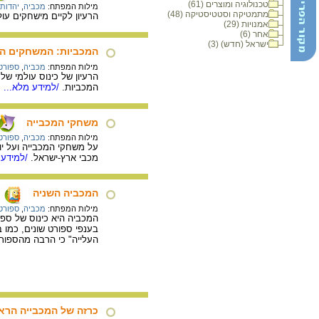
טכנולוגיה ומוצרים (61)
מילות המפתח:
מכביה
,
יהדות 
מתמטיקה וסטטיסטיקה (48)
הרעיון לקיים מישחקים עולמיים של נוער יהודי, הועלה כבר ב-1911, 
אמנויות (29)
אחר (6)
ישראל (חדש) (3)
המכביות: המשחקים הא
מילות המפתח:
מכביה
,
ספורטא
המכביות.
/למידע מלא...
משחקי המכבייה
מילות המפתח:
מכביה
,
ספורט
מכבי ארץ-ישראל.
/למידע 
המכביה השניה
מילות המפתח:
מכביה
,
ספורטא
המכביה היא כינוס של ספו
בענפי ספורט שונים, כמו 
העלייה" כי הרבה מהספו
כרזה של המכבייה הראשונ