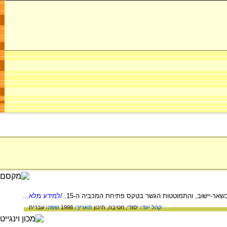
/למידע מלא...
קהל יעד:
יסודי,
חטיבה,
תיכון
תאריך:
1998
שפה:
עברית