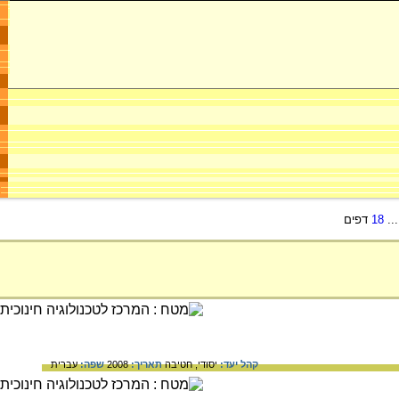
..
18
דפים
קהל יעד:
יסודי,
חטיבה
תאריך:
2008
שפה:
עברית