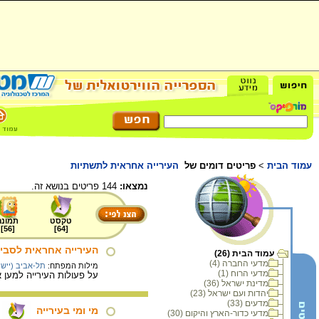
עמוד הבית
>
פריטים דומים של
העירייה אחראית לתשתיות
נמצאו:
144 פריטים בנושא זה.
טקסט
תמונה
]
56
[
]
64
[
העירייה אחראית לסבי
עמוד הבית (26)
מדעי החברה (4)
מילות המפתח:
תל-אביב (יישוב
מדעי הרוח (1)
על פעולות העירייה למען א
מדינת ישראל (36)
יהדות ועם ישראל (23)
מדעים (33)
מי ומי בעירייה
מדעי כדור-הארץ והיקום (30)