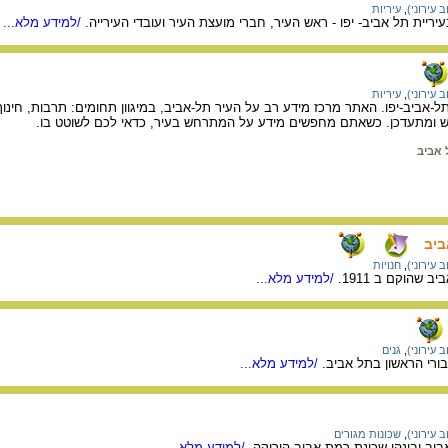
 עירוני)
,
עיריות
ריית תל אביב- יפו - ראש העיר, חברי מועצת העיר ועובדי העירייה.
/למידע מלא...
 עירוני)
,
עיריות
-אביב-יפו. האתר מרכז מידע רב על העיר תל-אביב, במיגוון תחומים: תרבות, חינוך,
ש ומתעדכן. כשאתם מחפשים מידע על המתרחש בעיר, כדאי לכם לשוטט בו.
 אביב
ביב
 עירוני)
,
חנויות
 שהוקם ב 1911.
/למידע מלא...
 עירוני)
,
גנים
בורי הראשון בתל אביב.
/למידע מלא...
 עירוני)
,
שכונות מגורים
ביב ובינהן שכונת רמת אביב הירוקה.
/למידע מלא...