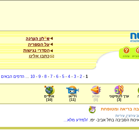
על הספריה
הסדרי נגישות
כתבו אלינו
1
-
2
-
3
-
4
-
5
-
6
-
7
-
8
-
9
-
10
...
הדפים הבאים
.
ערך לקסיקוני
שמע
וידיאו
אתרים
]
10
[
]
11
[
]
0
[
]
3
[
בה בריאה ומטופחת
 עירוני)
,
עיריות
יכות הסביבה בתל אביב- יפו.
/למידע מלא...