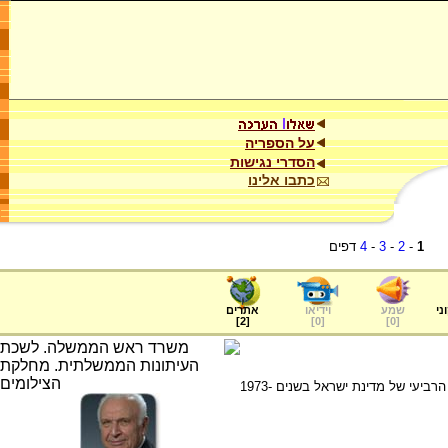
על הספריה
הסדרי נגישות
כתבו אלינו
1
-
2
-
3
-
4
דפים
ני
שמע
וידיאו
אתרים
]
2
[
]
0
[
]
0
[
פרופ' אפרים קציר (נולד בשנת 1916), הנשיא הרביעי של מדינת ישראל בשנים 1973-