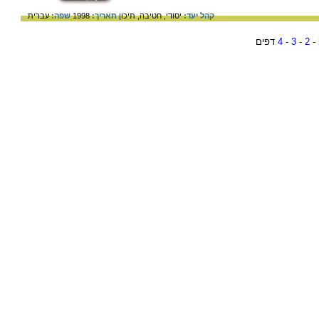
קהל יעד:
יסודי,
חטיבה,
תיכון
תאריך:
1998
שפה:
עברית
-
2
-
3
-
4
דפים