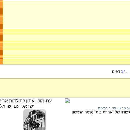
..
17
דפים
ב עירוני)
,
עלייה רביעית
ונית ומעורבותה של הקק"ל בהתיישבות העירונית בארץ בראשית המאה ה-20, דרך סיפורה של "אחוזת בית" (שמה הראשון