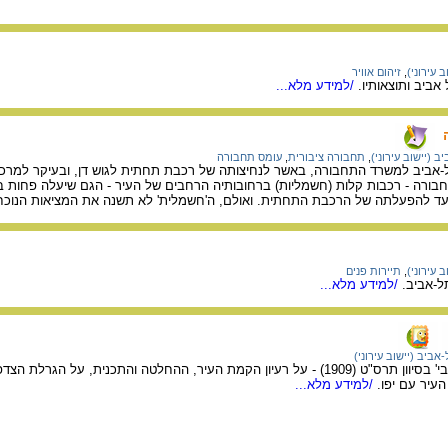
 עירוני)
,
זיהום אוויר
אביב ותוצאותיו.
/למידע מלא...
ב (יישוב עירוני)
,
תחבורה ציבורית
,
עומס תחבורה
 תל-אביב למשרד התחבורה, באשר לנחיצותה של רכבת תחתית לגוש דן, ובעיקר למרכז 
ורה - רכבות קלות (חשמליות) ברחובותיה הרחבים של העיר - הגם שיעלה פחות בה
 עד להפעלתה של הרכבת התחתית. ואולם, ה'חשמלית' לא תשנה את המציאות הנוכחית
 עירוני)
,
תיירות פנים
ל-אביב.
/למידע מלא...
אביב (יישוב עירוני)
על הקמת העיר תל אביב בי' בסיוון תרס"ט (1909) - על רעיון הקמת העיר, ההחלטה והתכ
עיר עם יפו.
/למידע מלא...