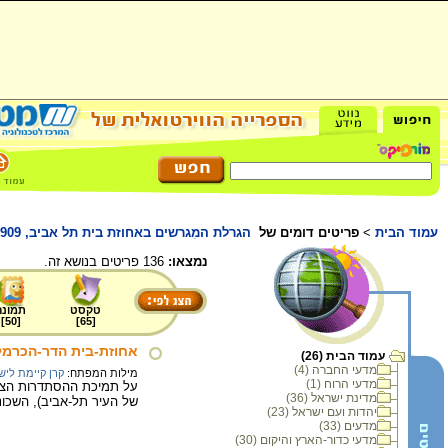
עמוד הבית
>
פריטים דומים של
הגרלת המִגרשים באחוזת בית תל אביב, 1909, צילום: אברהם סוסקין
נמצאו:
136 פריטים בנושא זה.
טקסט
תמונה
]
50
[
]
65
[
אחוזת-בית הדר-הכרמל 
עמוד הבית (26)
מדעי החברה (4)
מילות המפתח:
קרן קיימת ליש
מדעי הרוח (1)
מדינת ישראל (36)
של העיר תל-אביב), השכונ
יהדות ועם ישראל (23)
מדעים (33)
מדעי כדור-הארץ והיקום (30)