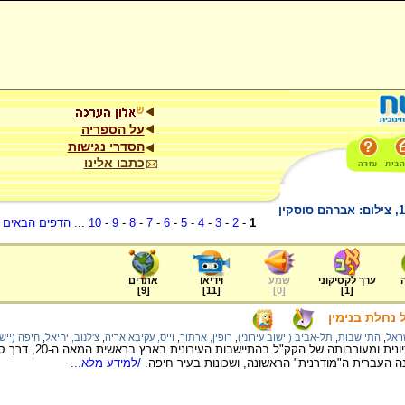
על הספריה
הסדרי נגישות
כתבו אלינו
1
-
2
-
3
-
4
-
5
-
6
-
7
-
8
-
9
-
10
...
הדפים הבאים
.
ערך לקסיקוני
שמע
וידיאו
אתרים
]
9
[
]
11
[
]
0
[
]
1
[
נחלת בנימין
ראל
,
התיישבות
,
תל-אביב (יישוב עירוני)
,
רופין, ארתור
,
וייס, עקיבא אריה
,
צ'לנוב, יחיאל
,
חיפה (יישו
על תמיכת ההסתדרות הצי
ה העברית ה"מודרנית" הראשונה, ושכונות בעיר חיפה.
/למידע מלא...