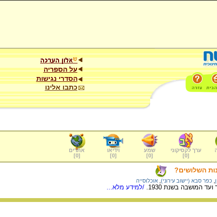
על הספריה
הסדרי נגישות
כתבו אלינו
ערך לקסיקוני
שמע
וידיאו
אתרים
]
0
[
]
0
[
]
0
[
]
0
[
ות השלושים?
,
כפר סבא (יישוב עירוני)
,
אוכלוסייה
ד המושבה בשנת 1930.
/למידע מלא...