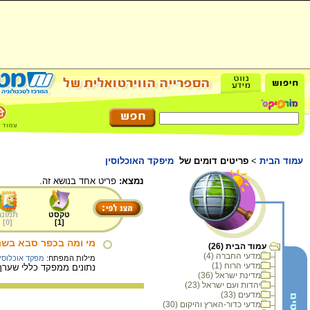
עמוד הבית
>
פריטים דומים של
מיפקד האוכלוסין
נמצא:
פריט אחד בנושא זה.
טקסט
תמונה
]
0
[
]
1
[
מי ומה בכפר סבא בשנ
עמוד הבית (26)
מדעי החברה (4)
מילות המפתח:
מפקד אוכלוסין
מדעי הרוח (1)
נתונים ממפקד כללי שערך וע
מדינת ישראל (36)
יהדות ועם ישראל (23)
מדעים (33)
מדעי כדור-הארץ והיקום (30)