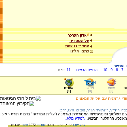
על הספריה
הסדרי נגישות
כתבו אלינו
ו וארשה
-
7
-
8
-
9
-
10
...
הדפים הבאים
...
11
דפים
ני
שמע
וידיאו
אתרים
]
1
[
]
0
[
]
0
[
ודי גרמניה עם עליית הנאצים -
מניה
,
היידריך, ריינהארד
,
הגירה
,
נאציזם
,
גרינג, הרמן
צים לשלטון: האנטישמיות המסורתית בגרמניה ו"עליית המדרגה" בדמות תורת הגזע
מאונס): ההחלטה והביצוע.
/למידע מלא...
קהל יעד:
יסודי,
חטיבה,
תיכון
תאריך:
1972
שפה:
עברית