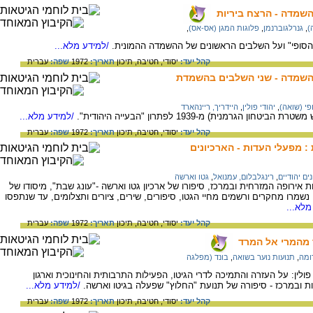
השמדה - הרצח ביריות
)
,
גנרלגוברנמן
,
פלוגות המגן (אס-אס)
,
סופי" ועל השלבים הראשונים של ההשמדה ההמונית.
/למידע מלא...
קהל יעד:
יסודי,
חטיבה,
תיכון
תאריך:
1972
שפה:
עברית
ההשמדה - שני השלבים בהשמדת
פי (שואה)
,
יהודי פולין
,
היידריך, ריינהארד
גרמנית) מ-1939 לפתרון "הבעייה היהודית".
/למידע מלא...
קהל יעד:
יסודי,
חטיבה,
תיכון
תאריך:
1972
שפה:
עברית
 מפעלי העדות - הארכיונים
ים יהודיים
,
רינגלבלום, עמנואל
,
גטו וארשה
 אירופה המזרחית ובמרכז, סיפורו של ארכיון גטו וארשה -"עונג שבת", מיסודו של
נשמרו מחקרים ורשמים מחיי הגטו, סיפורים, שירים, ציורים ותצלומים, עד שנתפסו
מלא...
קהל יעד:
יסודי,
חטיבה,
תיכון
תאריך:
1972
שפה:
עברית
ר מהמרי אל המרד
ומה
,
תנועות נוער בשואה
,
בונד (מפלגה
ולין: על העזרה והתמיכה לדרי הגיטו, הפעילות התרבותית והחינוכית וארגון
ת ובמרכז - סיפורה של תנועת "החלוץ" שפעלה בגיטו וארשה.
/למידע מלא...
קהל יעד:
יסודי,
חטיבה,
תיכון
תאריך:
1972
שפה:
עברית