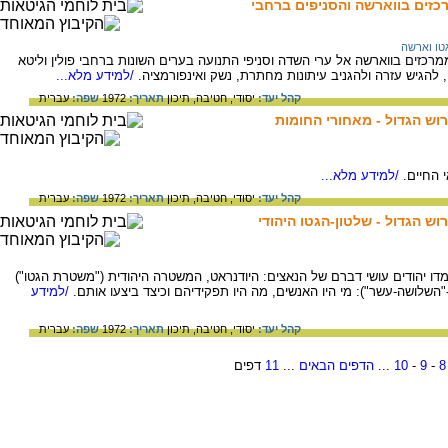
כזים בווארשה והסניפים ברחבי
טו וארשה
מרכזים בווארשה אל ערי השדה וסניפי התנועה בערים השונות ברחבי פולין וליטא
להגיש עזרה ולהגניב עיתונות מחתרת, נשק ואינפורמציה.
/למידע מלא...
קהל יעד:
יסודי,
חטיבה,
תיכון
תאריך:
1972
שפה:
עברית
וש הגדול - מאחורי החומות
 החיים.
/למידע מלא...
קהל יעד:
יסודי,
חטיבה,
תיכון
תאריך:
1972
שפה:
עברית
ש הגדול - שלטון-הגטו היהודי
 יהודים עושי דברם של הנאצים: היודנראט, המשטרה היהודית ("משטרת הגטו")
שלושה-עשר"): מי היו האנשים, מה היו תפקידיהם וכיצד ביצעו אותם.
/למידע
קהל יעד:
יסודי,
חטיבה,
תיכון
תאריך:
1972
שפה:
עברית
8
-
9
-
10
...
הדפים הבאים
...
11
דפים